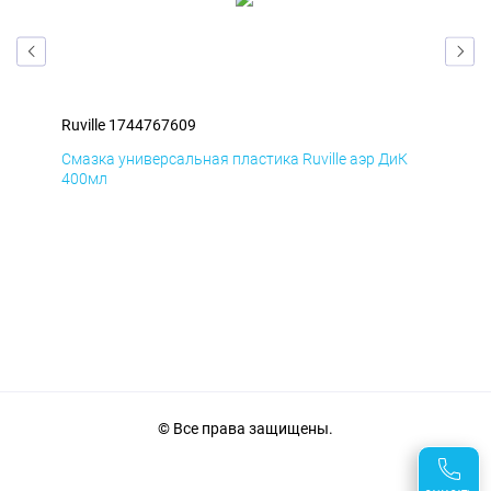
Ruville 1744767609
Ruv
Д
Смазка универсальная пластика Ruville аэр ДиК
Сма
400мл
40
© Все права защищены.