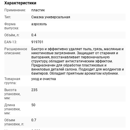
Характеристики
Применение:
пластик
Тип:
Смазка универсальная
Форма
аэрозоль
выпуска:
Объём, л:
0.4
EAN-13:
919701
Расширенное
Быстро и эффективно удаляет пыль, грязь, масляные и
описание:
никотиновые загрязнения. Защищает от старения и
выгорания, восстанавливает первоначальную
структуру, обладает антистатическим эффектом.
Предназначен для обработки пластиковых и
виниловых деталей салона. Подходит для молдингов и
бамперов. Обладает приятным ароматом клубники.
Товарная
уход и очистка
группа:
Высота
235
упаковки,
мм:
Длина
50
упаковки,
мм:
Объем
0.7
упаковки, л: