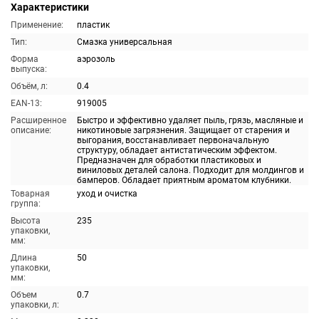
Характеристики
Применение:
пластик
Тип:
Смазка универсальная
Форма
аэрозоль
выпуска:
Объём, л:
0.4
EAN-13:
919005
Расширенное
Быстро и эффективно удаляет пыль, грязь, масляные и
описание:
никотиновые загрязнения. Защищает от старения и
выгорания, восстанавливает первоначальную
структуру, обладает антистатическим эффектом.
Предназначен для обработки пластиковых и
виниловых деталей салона. Подходит для молдингов и
бамперов. Обладает приятным ароматом клубники.
Товарная
уход и очистка
группа:
Высота
235
упаковки,
мм:
Длина
50
упаковки,
мм:
Объем
0.7
упаковки, л: