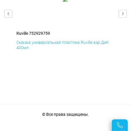
Ruville 752929759
Ruv
Д
Смазка универсальная пластика Ruville аэр ДиК
Сма
400мл
40
© Все права защищены.