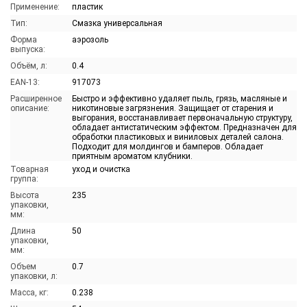
Применение:
пластик
Тип:
Смазка универсальная
Форма
аэрозоль
выпуска:
Объём, л:
0.4
EAN-13:
917073
Расширенное
Быстро и эффективно удаляет пыль, грязь, масляные и
описание:
никотиновые загрязнения. Защищает от старения и
выгорания, восстанавливает первоначальную структуру,
обладает антистатическим эффектом. Предназначен для
обработки пластиковых и виниловых деталей салона.
Подходит для молдингов и бамперов. Обладает
приятным ароматом клубники.
Товарная
уход и очистка
группа:
Высота
235
упаковки,
мм:
Длина
50
упаковки,
мм:
Объем
0.7
упаковки, л:
Масса, кг:
0.238