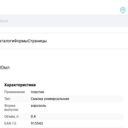
аталоги
Формы
Страницы
400мл
Характеристики
Применение:
пластик
Тип:
Смазка универсальная
Форма
аэрозоль
выпуска:
Объём, л:
0.4
EAN-13:
915543