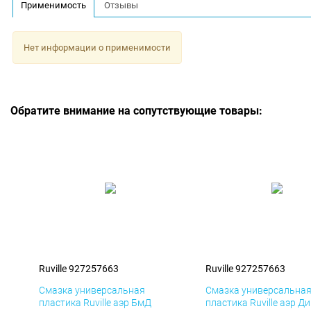
Применимость
Отзывы
Нет информации о применимости
Обратите внимание на сопутствующие товары:
Ruville 927257663
Ruville 927257663
Смазка универсальная
Смазка универсальна
пластика Ruville аэр БмД
пластика Ruville аэр Д