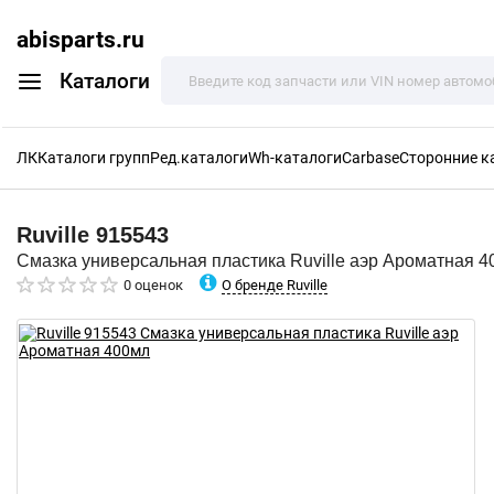
abisparts.ru
Каталоги
ЛК
Каталоги групп
Ред.каталоги
Wh-каталоги
Carbase
Сторонние к
Ruville
915543
Смазка универсальная пластика Ruville аэр Ароматная 
О бренде Ruville
0 оценок