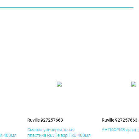
Ruville 927257663
Ruville 927257663
я
Смазка универсальная
АНТИФРИЗ красны
иК 400мл
пластика Ruville аэр ПхВ 400мл