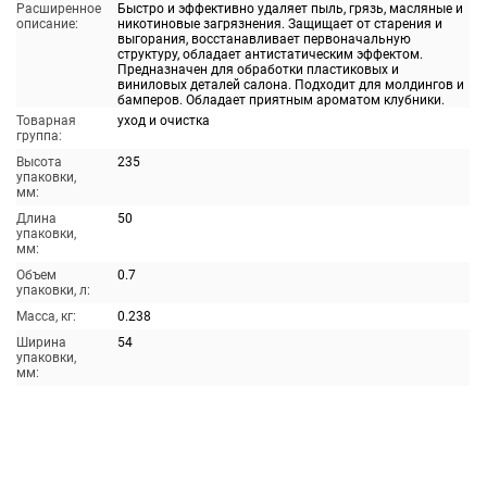
Расширенное
Быстро и эффективно удаляет пыль, грязь, масляные и
описание:
никотиновые загрязнения. Защищает от старения и
выгорания, восстанавливает первоначальную
структуру, обладает антистатическим эффектом.
Предназначен для обработки пластиковых и
виниловых деталей салона. Подходит для молдингов и
бамперов. Обладает приятным ароматом клубники.
Товарная
уход и очистка
группа:
Высота
235
упаковки,
мм:
Длина
50
упаковки,
мм:
Объем
0.7
упаковки, л:
Масса, кг:
0.238
Ширина
54
упаковки,
мм: