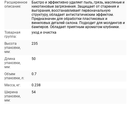
Расширенное
Быстро и эффективно удаляет пыль, грязь, масляные и
описание:
никотиновые загрязнения. Защищает от старения и
выгорания, восстанавливает первоначальную
структуру, обладает антистатическим эффектом.
Предназначен для обработки пластиковых и
виниловых деталей салона. Подходит для молдингов и
бамперов. Обладает приятным ароматом клубники.
Товарная
уход и очистка
группа:
Высота
235
упаковки,
мм:
Длина
50
упаковки,
мм:
Объем
0.7
упаковки, л:
Масса, кг:
0.238
Ширина
54
упаковки,
мм: