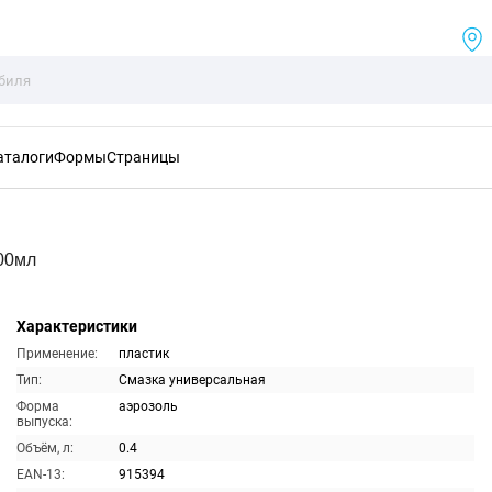
аталоги
Формы
Страницы
400мл
Характеристики
Применение:
пластик
Тип:
Смазка универсальная
Форма
аэрозоль
выпуска:
Объём, л:
0.4
EAN-13:
915394