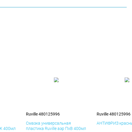
Ruville 480125996
Ruville 480125996
я
Смазка универсальная
АНТИФРИЗ красны
иК 400мл
пластика Ruville аэр ПхВ 400мл