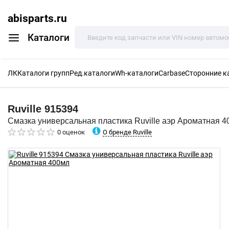
abisparts.ru
Каталоги
ЛК
Каталоги групп
Ред.каталоги
Wh-каталоги
Carbase
Сторонние к
Ruville
915394
Смазка универсальная пластика Ruville аэр Ароматная 
О бренде Ruville
0 оценок