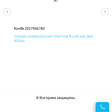
Ruville 2027946780
Ruv
Д
Смазка универсальная пластика Ruville аэр ДиК
Сма
400мл
40
© Все права защищены.