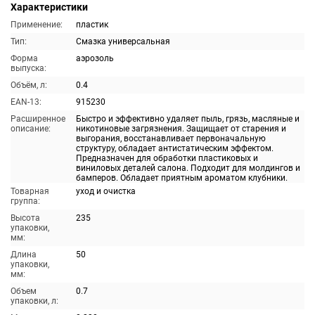
Характеристики
Применение:
пластик
Тип:
Смазка универсальная
Форма
аэрозоль
выпуска:
Объём, л:
0.4
EAN-13:
915230
Расширенное
Быстро и эффективно удаляет пыль, грязь, масляные и
описание:
никотиновые загрязнения. Защищает от старения и
выгорания, восстанавливает первоначальную
структуру, обладает антистатическим эффектом.
Предназначен для обработки пластиковых и
виниловых деталей салона. Подходит для молдингов и
бамперов. Обладает приятным ароматом клубники.
Товарная
уход и очистка
группа:
Высота
235
упаковки,
мм:
Длина
50
упаковки,
мм:
Объем
0.7
упаковки, л: