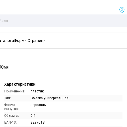
аталоги
Формы
Страницы
400мл
Характеристики
Применение:
пластик
Тип:
Смазка универсальная
Форма
аэрозоль
выпуска:
Объём, л:
0.4
EAN-13:
829701S