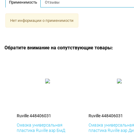
Применимость
Отзывы
Нет информации о применимости
Обратите внимание на сопутствующие товары:
Ruville 448406031
Ruville 448406031
Смазка универсальная
Смазка универсальна
пластика Ruville аэр БмД
пластика Ruville аэр Д