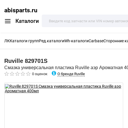
abisparts.ru
Каталоги
ЛК
Каталоги групп
Ред.каталоги
Wh-каталоги
Carbase
Сторонние к
Ruville
829701S
Смазка универсальная пластика Ruville аэр Ароматная 
О бренде Ruville
0 оценок