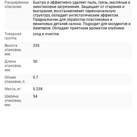
Расширенное
Быстро и эффективно удаляет пыль, грязь, масляные и
описание:
никотиновые загрязнения. Защищает от старения и
выгорания, восстанавливает первоначальную
структуру, обладает антистатическим эффектом.
Предназначен для обработки пластиковых и
виниловых деталей салона. Подходит для молдингов и
бамперов. Обладает приятным ароматом клубники.
Товарная
уход и очистка
группа:
Высота
235
упаковки,
мм:
Длина
50
упаковки,
мм:
Объем
0.7
упаковки, л:
Масса, кг:
0.238
Ширина
54
упаковки,
мм: