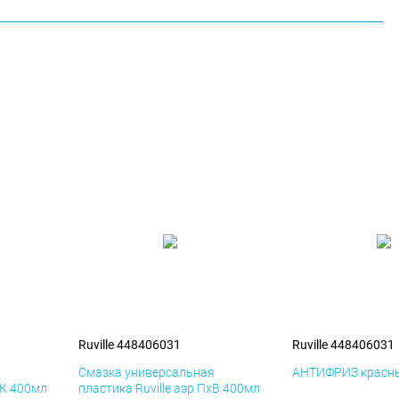
Ruville 448406031
Ruville 448406031
я
Смазка универсальная
АНТИФРИЗ красны
иК 400мл
пластика Ruville аэр ПхВ 400мл