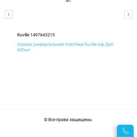
Ruville 1497643215
Ruv
Д
Смазка универсальная пластика Ruville аэр ДиК
Сма
400мл
40
© Все права защищены.