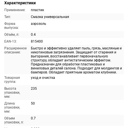
Характеристики
Применение:
пластик
Тип:
Смазка универсальная
Форма
аэрозоль
выпуска:
Объём, л:
0.4
EAN-13:
815400
Расширенное
Быстро и эффективно удаляет пыль, грязь, масляные и
описание:
никотиновые загрязнения. Защищает от старения и
выгорания, восстанавливает первоначальную
структуру, обладает антистатическим эффектом.
Предназначен для обработки пластиковых и
виниловых деталей салона. Подходит для молдингов и
бамперов. Обладает приятным ароматом клубники.
Товарная
уход и очистка
группа:
Высота
235
упаковки,
мм:
Длина
50
упаковки,
мм:
Объем
0.7
упаковки, л: