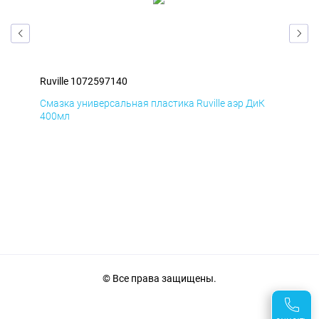
Ruville 1072597140
Ruv
Д
Смазка универсальная пластика Ruville аэр ДиК
Сма
400мл
40
© Все права защищены.