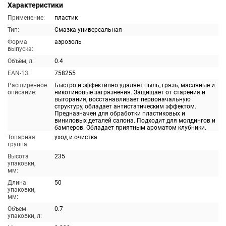
Характеристики
Применение:
пластик
Тип:
Смазка универсальная
Форма
аэрозоль
выпуска:
Объём, л:
0.4
EAN-13:
758255
Расширенное
Быстро и эффективно удаляет пыль, грязь, масляные и
описание:
никотиновые загрязнения. Защищает от старения и
выгорания, восстанавливает первоначальную
структуру, обладает антистатическим эффектом.
Предназначен для обработки пластиковых и
виниловых деталей салона. Подходит для молдингов и
бамперов. Обладает приятным ароматом клубники.
Товарная
уход и очистка
группа:
Высота
235
упаковки,
мм:
Длина
50
упаковки,
мм:
Объем
0.7
упаковки, л: