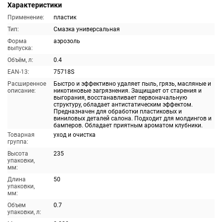
Характеристики
Применение:
пластик
Тип:
Смазка универсальная
Форма
аэрозоль
выпуска:
Объём, л:
0.4
EAN-13:
75718S
Расширенное
Быстро и эффективно удаляет пыль, грязь, масляные и
описание:
никотиновые загрязнения. Защищает от старения и
выгорания, восстанавливает первоначальную
структуру, обладает антистатическим эффектом.
Предназначен для обработки пластиковых и
виниловых деталей салона. Подходит для молдингов и
бамперов. Обладает приятным ароматом клубники.
Товарная
уход и очистка
группа:
Высота
235
упаковки,
мм:
Длина
50
упаковки,
мм:
Объем
0.7
упаковки, л: