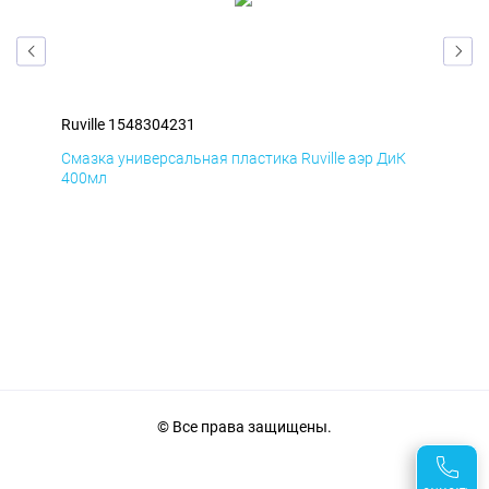
Ruville 1548304231
Ruv
Д
Смазка универсальная пластика Ruville аэр ДиК
Сма
400мл
40
© Все права защищены.