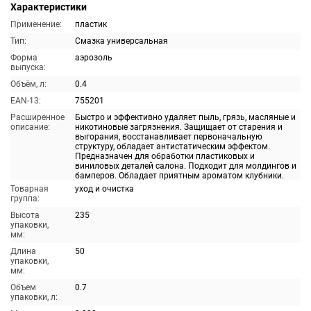
Характеристики
Применение:
пластик
Тип:
Смазка универсальная
Форма
аэрозоль
выпуска:
Объём, л:
0.4
EAN-13:
755201
Расширенное
Быстро и эффективно удаляет пыль, грязь, масляные и
описание:
никотиновые загрязнения. Защищает от старения и
выгорания, восстанавливает первоначальную
структуру, обладает антистатическим эффектом.
Предназначен для обработки пластиковых и
виниловых деталей салона. Подходит для молдингов и
бамперов. Обладает приятным ароматом клубники.
Товарная
уход и очистка
группа:
Высота
235
упаковки,
мм:
Длина
50
упаковки,
мм:
Объем
0.7
упаковки, л: