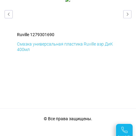
Ruville 1279301690
Ruv
Д
Смазка универсальная пластика Ruville аэр ДиК
Сма
400мл
40
© Все права защищены.