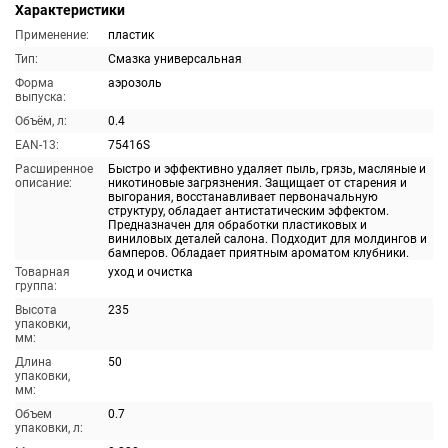
Характеристики
Применение:
пластик
Тип:
Смазка универсальная
Форма
аэрозоль
выпуска:
Объём, л:
0.4
EAN-13:
75416S
Расширенное
Быстро и эффективно удаляет пыль, грязь, масляные и
описание:
никотиновые загрязнения. Защищает от старения и
выгорания, восстанавливает первоначальную
структуру, обладает антистатическим эффектом.
Предназначен для обработки пластиковых и
виниловых деталей салона. Подходит для молдингов и
бамперов. Обладает приятным ароматом клубники.
Товарная
уход и очистка
группа:
Высота
235
упаковки,
мм:
Длина
50
упаковки,
мм:
Объем
0.7
упаковки, л: