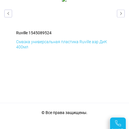
Ruville 1545089524
Ruv
Д
Смазка универсальная пластика Ruville аэр ДиК
Сма
400мл
40
© Все права защищены.