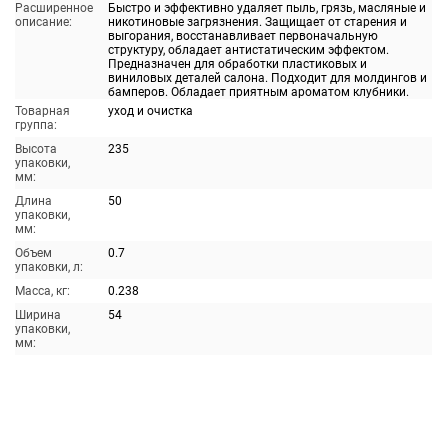
Расширенное
Быстро и эффективно удаляет пыль, грязь, масляные и
описание:
никотиновые загрязнения. Защищает от старения и
выгорания, восстанавливает первоначальную
структуру, обладает антистатическим эффектом.
Предназначен для обработки пластиковых и
виниловых деталей салона. Подходит для молдингов и
бамперов. Обладает приятным ароматом клубники.
Товарная
уход и очистка
группа:
Высота
235
упаковки,
мм:
Длина
50
упаковки,
мм:
Объем
0.7
упаковки, л:
Масса, кг:
0.238
Ширина
54
упаковки,
мм: