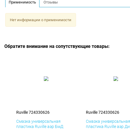
Применимость
Отзывы
Нет информации о применимости
Обратите внимание на сопутствующие товары:
Ruville 724330626
Ruville 724330626
Смазка универсальная
Смазка универсальна
пластика Ruville аэр БмД
пластика Ruville аэр Д