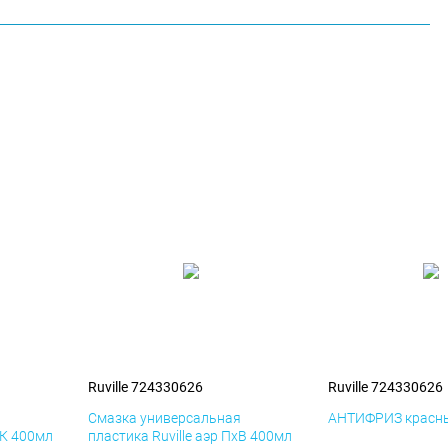
Ruville 724330626
Ruville 724330626
я
Смазка универсальная
АНТИФРИЗ красны
иК 400мл
пластика Ruville аэр ПхВ 400мл