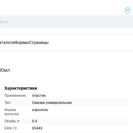
аталоги
Формы
Страницы
400мл
Характеристики
Применение:
пластик
Тип:
Смазка универсальная
Форма
аэрозоль
выпуска:
Объём, л:
0.4
EAN-13:
65443