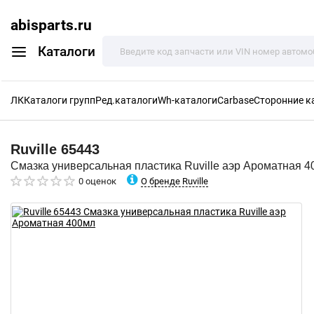
abisparts.ru
Каталоги
ЛК
Каталоги групп
Ред.каталоги
Wh-каталоги
Carbase
Сторонние к
Ruville
65443
Смазка универсальная пластика Ruville аэр Ароматная 
О бренде Ruville
0 оценок