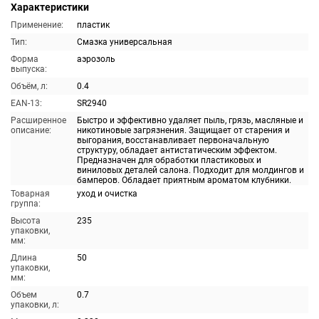
Характеристики
Применение:
пластик
Тип:
Смазка универсальная
Форма
аэрозоль
выпуска:
Объём, л:
0.4
EAN-13:
SR2940
Расширенное
Быстро и эффективно удаляет пыль, грязь, масляные и
описание:
никотиновые загрязнения. Защищает от старения и
выгорания, восстанавливает первоначальную
структуру, обладает антистатическим эффектом.
Предназначен для обработки пластиковых и
виниловых деталей салона. Подходит для молдингов и
бамперов. Обладает приятным ароматом клубники.
Товарная
уход и очистка
группа:
Высота
235
упаковки,
мм:
Длина
50
упаковки,
мм:
Объем
0.7
упаковки, л: