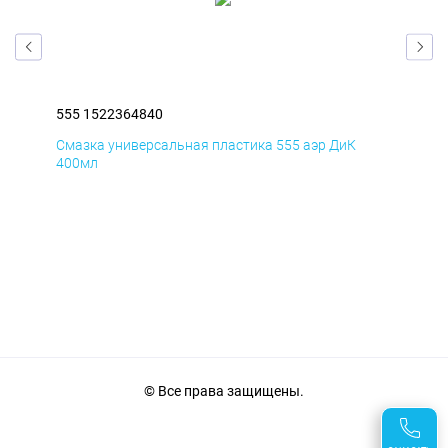
555 1522364840
555
Смазка универсальная пластика 555 аэр ДиК
Сма
400мл
40
© Все права защищены.