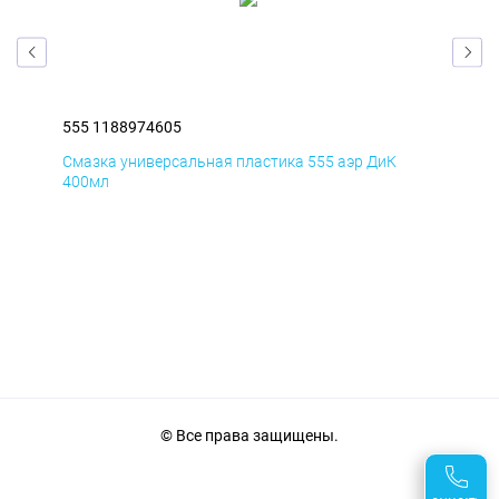
555 1188974605
555
Смазка универсальная пластика 555 аэр ДиК
Сма
400мл
40
© Все права защищены.