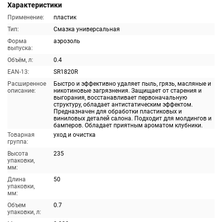
Характеристики
Применение:
пластик
Тип:
Смазка универсальная
Форма
аэрозоль
выпуска:
Объём, л:
0.4
EAN-13:
SR1820R
Расширенное
Быстро и эффективно удаляет пыль, грязь, масляные и
описание:
никотиновые загрязнения. Защищает от старения и
выгорания, восстанавливает первоначальную
структуру, обладает антистатическим эффектом.
Предназначен для обработки пластиковых и
виниловых деталей салона. Подходит для молдингов и
бамперов. Обладает приятным ароматом клубники.
Товарная
уход и очистка
группа:
Высота
235
упаковки,
мм:
Длина
50
упаковки,
мм:
Объем
0.7
упаковки, л: