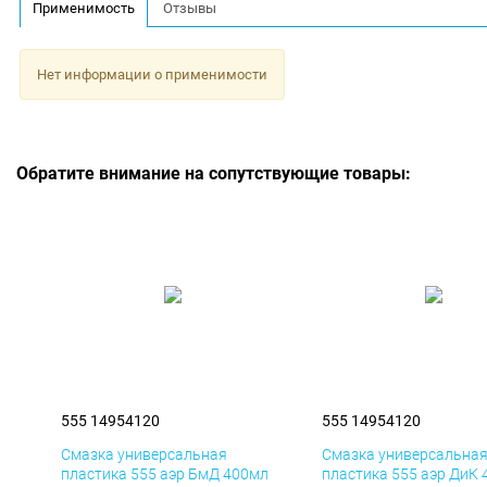
Применимость
Отзывы
Нет информации о применимости
Обратите внимание на сопутствующие товары:
555 14954120
555 14954120
Смазка универсальная
Смазка универсальна
пластика 555 аэр БмД 400мл
пластика 555 аэр ДиК