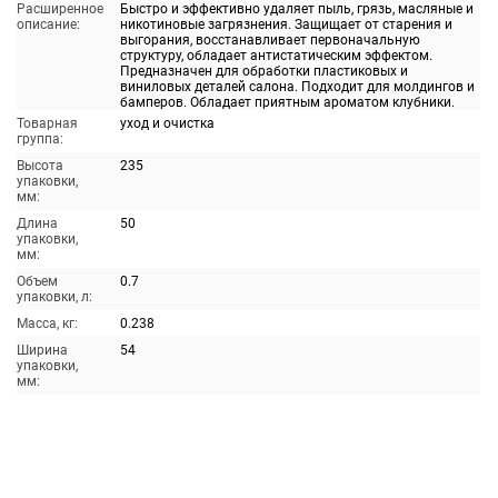
Расширенное
Быстро и эффективно удаляет пыль, грязь, масляные и
описание:
никотиновые загрязнения. Защищает от старения и
выгорания, восстанавливает первоначальную
структуру, обладает антистатическим эффектом.
Предназначен для обработки пластиковых и
виниловых деталей салона. Подходит для молдингов и
бамперов. Обладает приятным ароматом клубники.
Товарная
уход и очистка
группа:
Высота
235
упаковки,
мм:
Длина
50
упаковки,
мм:
Объем
0.7
упаковки, л:
Масса, кг:
0.238
Ширина
54
упаковки,
мм: