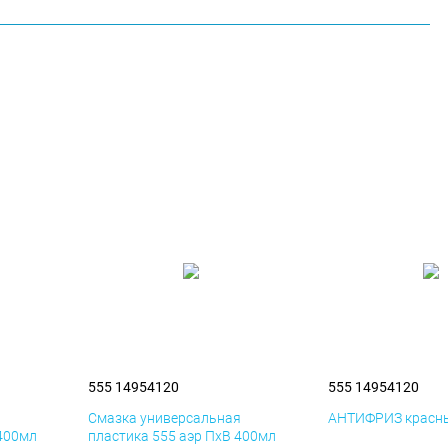
555 14954120
555 14954120
я
Смазка универсальная
АНТИФРИЗ красны
 400мл
пластика 555 аэр ПхВ 400мл