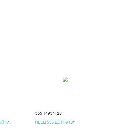
555 14954120
й 1л.
ПВЕЦ 555 ДОТ4 910г