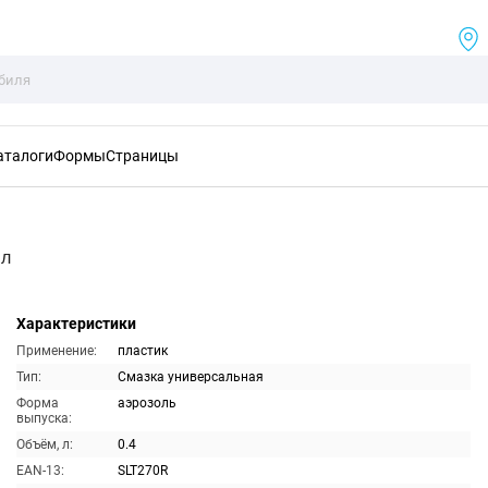
аталоги
Формы
Страницы
мл
Характеристики
Применение:
пластик
Тип:
Смазка универсальная
Форма
аэрозоль
выпуска:
Объём, л:
0.4
EAN-13:
SLT270R