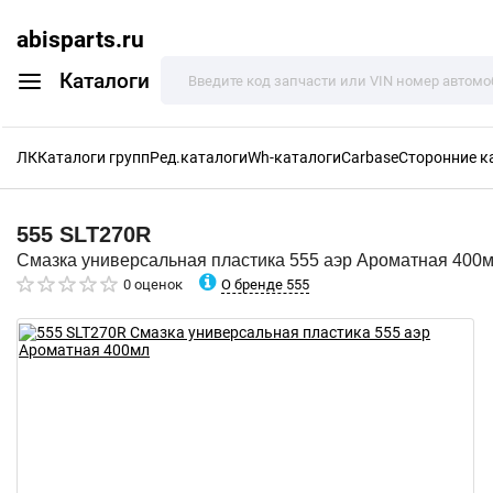
abisparts.ru
Каталоги
ЛК
Каталоги групп
Ред.каталоги
Wh-каталоги
Carbase
Сторонние к
555
SLT270R
Смазка универсальная пластика 555 аэр Ароматная 400
О бренде 555
0 оценок