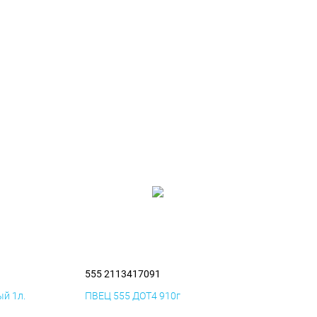
555 2113417091
й 1л.
ПВЕЦ 555 ДОТ4 910г