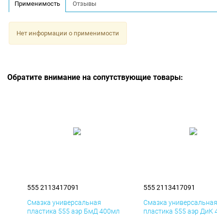
Применимость
Отзывы
Нет информации о применимости
Обратите внимание на сопутствующие товары:
555 2113417091
555 2113417091
Смазка универсальная
Смазка универсальна
пластика 555 аэр БмД 400мл
пластика 555 аэр ДиК