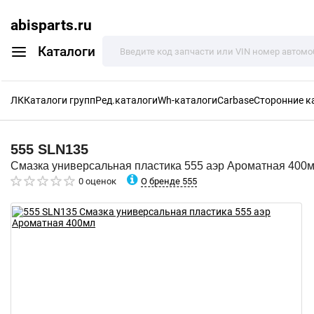
abisparts.ru
Каталоги
ЛК
Каталоги групп
Ред.каталоги
Wh-каталоги
Carbase
Сторонние к
555
SLN135
Смазка универсальная пластика 555 аэр Ароматная 400
О бренде 555
0 оценок