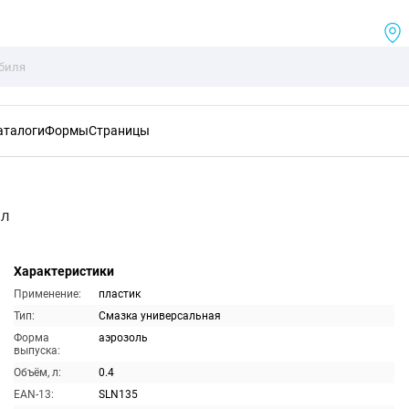
аталоги
Формы
Страницы
мл
Характеристики
Применение:
пластик
Тип:
Смазка универсальная
Форма
аэрозоль
выпуска:
Объём, л:
0.4
EAN-13:
SLN135