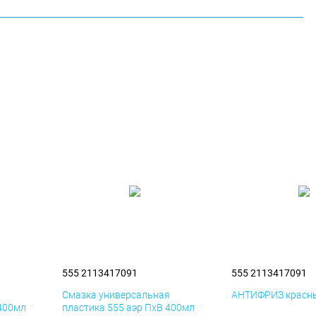
555 2113417091
555 2113417091
я
Смазка универсальная
АНТИФРИЗ красны
 400мл
пластика 555 аэр ПхВ 400мл