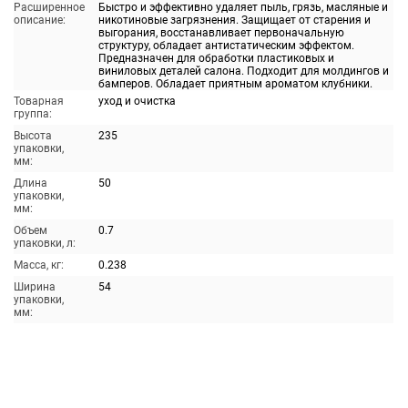
Расширенное
Быстро и эффективно удаляет пыль, грязь, масляные и
описание:
никотиновые загрязнения. Защищает от старения и
выгорания, восстанавливает первоначальную
структуру, обладает антистатическим эффектом.
Предназначен для обработки пластиковых и
виниловых деталей салона. Подходит для молдингов и
бамперов. Обладает приятным ароматом клубники.
Товарная
уход и очистка
группа:
Высота
235
упаковки,
мм:
Длина
50
упаковки,
мм:
Объем
0.7
упаковки, л:
Масса, кг:
0.238
Ширина
54
упаковки,
мм: