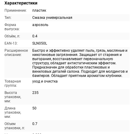
Характеристики
Применение:
пластик
Тип:
Смазка универсальная
Форма
аэрозоль
выпуска:
Объём, л:
0.4
EAN-13:
SLN050L
Расширенное
Быстро и эффективно удаляет пыль, грязь, масляные и
описание:
никотиновые загрязнения. Защищает от старения и
выгорания, восстанавливает первоначальную
структуру, обладает антистатическим эффектом.
Предназначен для обработки пластиковых и
виниловых деталей салона. Подходит для молдингов и
бамперов. Обладает приятным ароматом клубники.
Товарная
уход и очистка
группа:
Высота
235
упаковки,
мм:
Длина
50
упаковки,
мм:
Объем
0.7
упаковки, л: