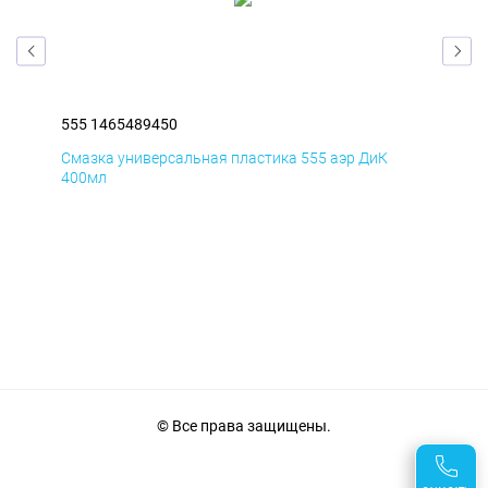
555 1465489450
555
Смазка универсальная пластика 555 аэр ДиК
Сма
400мл
40
© Все права защищены.