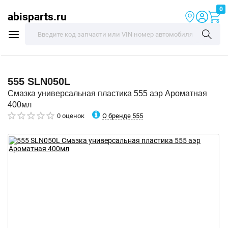
0
abisparts.ru
555
SLN050L
Смазка универсальная пластика 555 аэр Ароматная
400мл
О бренде 555
0 оценок