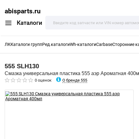
abisparts.ru
Каталоги
ЛК
Каталоги групп
Ред.каталоги
Wh-каталоги
Carbase
Сторонние к
555
SLH130
Смазка универсальная пластика 555 аэр Ароматная 400
О бренде 555
0 оценок