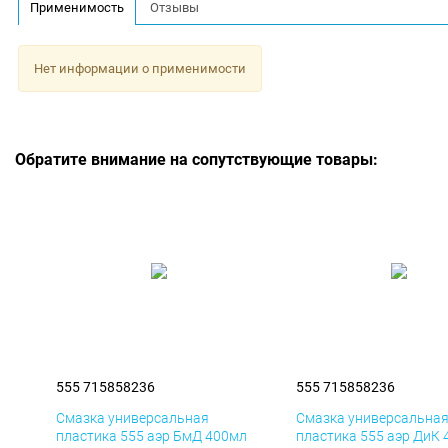
Применимость
Отзывы
Нет информации о применимости
Обратите внимание на сопутствующие товары:
555 715858236
555 715858236
Смазка универсальная
Смазка универсальна
пластика 555 аэр БмД 400мл
пластика 555 аэр ДиК