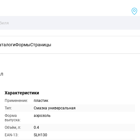
аталоги
Формы
Страницы
мл
Характеристики
Применение:
пластик
Тип:
Смазка универсальная
Форма
аэрозоль
выпуска:
Объём, л:
0.4
EAN-13:
SLH130