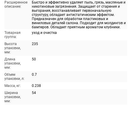
Расширенное
Быстро и эффективно удаляет пыль, грязь, масляные и
описание:
никотиновые загрязнения. Защищает от старения и
выгорания, восстанавливает первоначальную
структуру, обладает антистатическим эффектом.
Предназначен для обработки пластиковых и
виниловых деталей салона. Подходит для молдингов и
бамперов. Обладает приятным ароматом клубники.
Товарная
уход и очистка
группа:
Высота
235
упаковки,
мм:
Длина
50
упаковки,
мм:
Объем
0.7
упаковки, л:
Масса, кг:
0.238
Ширина
54
упаковки,
мм: