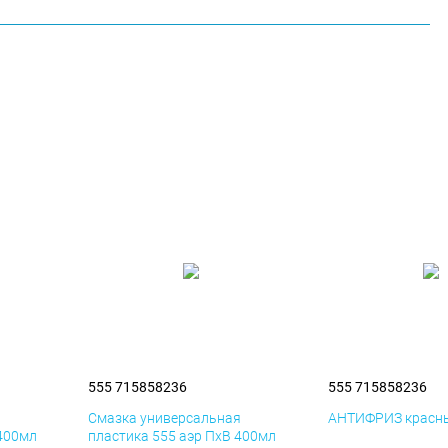
555 715858236
555 715858236
я
Смазка универсальная
АНТИФРИЗ красны
 400мл
пластика 555 аэр ПхВ 400мл