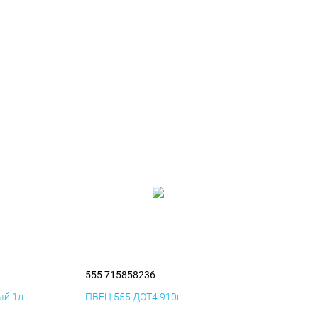
555 715858236
й 1л.
ПВЕЦ 555 ДОТ4 910г