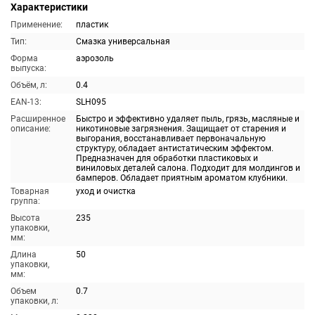
Характеристики
Применение:
пластик
Тип:
Смазка универсальная
Форма
аэрозоль
выпуска:
Объём, л:
0.4
EAN-13:
SLH095
Расширенное
Быстро и эффективно удаляет пыль, грязь, масляные и
описание:
никотиновые загрязнения. Защищает от старения и
выгорания, восстанавливает первоначальную
структуру, обладает антистатическим эффектом.
Предназначен для обработки пластиковых и
виниловых деталей салона. Подходит для молдингов и
бамперов. Обладает приятным ароматом клубники.
Товарная
уход и очистка
группа:
Высота
235
упаковки,
мм:
Длина
50
упаковки,
мм:
Объем
0.7
упаковки, л: