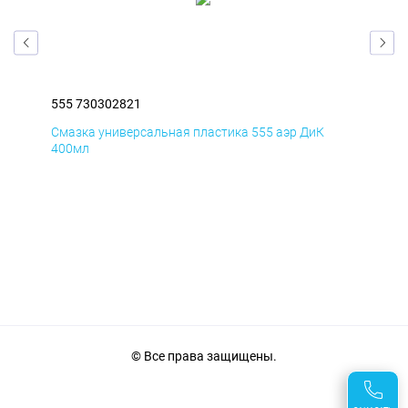
555 730302821
555
Смазка универсальная пластика 555 аэр ДиК
Сма
400мл
40
© Все права защищены.