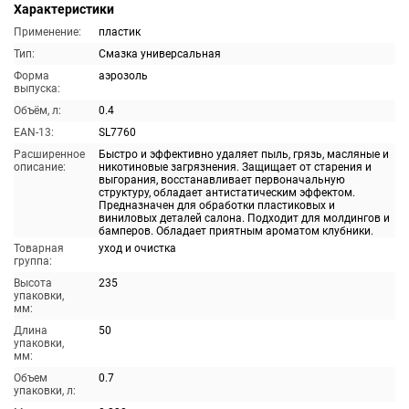
Характеристики
Применение:
пластик
Тип:
Смазка универсальная
Форма
аэрозоль
выпуска:
Объём, л:
0.4
EAN-13:
SL7760
Расширенное
Быстро и эффективно удаляет пыль, грязь, масляные и
описание:
никотиновые загрязнения. Защищает от старения и
выгорания, восстанавливает первоначальную
структуру, обладает антистатическим эффектом.
Предназначен для обработки пластиковых и
виниловых деталей салона. Подходит для молдингов и
бамперов. Обладает приятным ароматом клубники.
Товарная
уход и очистка
группа:
Высота
235
упаковки,
мм:
Длина
50
упаковки,
мм:
Объем
0.7
упаковки, л: