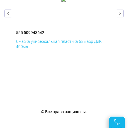
555 509943642
555
Смазка универсальная пластика 555 аэр ДиК
Сма
400мл
40
© Все права защищены.