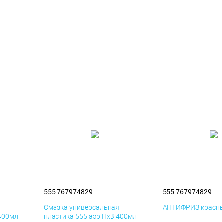
555 767974829
555 767974829
я
Смазка универсальная
АНТИФРИЗ красны
 400мл
пластика 555 аэр ПхВ 400мл