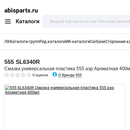
abisparts.ru
Каталоги
ЛК
Каталоги групп
Ред.каталоги
Wh-каталоги
Carbase
Сторонние к
555
SL6340R
Смазка универсальная пластика 555 аэр Ароматная 400
О бренде 555
0 оценок