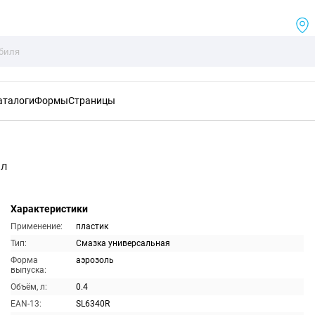
аталоги
Формы
Страницы
мл
Характеристики
Применение:
пластик
Тип:
Смазка универсальная
Форма
аэрозоль
выпуска:
Объём, л:
0.4
EAN-13:
SL6340R