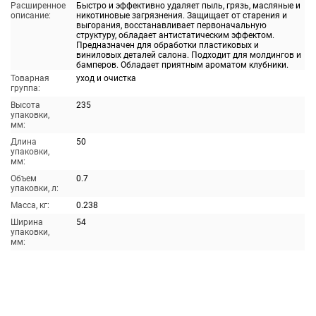
Расширенное
Быстро и эффективно удаляет пыль, грязь, масляные и
описание:
никотиновые загрязнения. Защищает от старения и
выгорания, восстанавливает первоначальную
структуру, обладает антистатическим эффектом.
Предназначен для обработки пластиковых и
виниловых деталей салона. Подходит для молдингов и
бамперов. Обладает приятным ароматом клубники.
Товарная
уход и очистка
группа:
Высота
235
упаковки,
мм:
Длина
50
упаковки,
мм:
Объем
0.7
упаковки, л:
Масса, кг:
0.238
Ширина
54
упаковки,
мм: