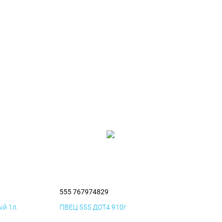
555 767974829
й 1л.
ПВЕЦ 555 ДОТ4 910г