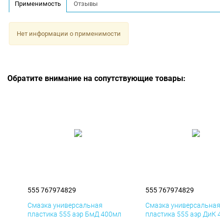
Применимость
Отзывы
Нет информации о применимости
Обратите внимание на сопутствующие товары:
555 767974829
555 767974829
Смазка универсальная
Смазка универсальна
пластика 555 аэр БмД 400мл
пластика 555 аэр ДиК