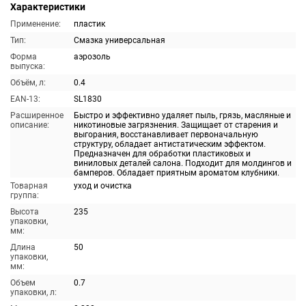
Характеристики
Применение:
пластик
Тип:
Смазка универсальная
Форма
аэрозоль
выпуска:
Объём, л:
0.4
EAN-13:
SL1830
Расширенное
Быстро и эффективно удаляет пыль, грязь, масляные и
описание:
никотиновые загрязнения. Защищает от старения и
выгорания, восстанавливает первоначальную
структуру, обладает антистатическим эффектом.
Предназначен для обработки пластиковых и
виниловых деталей салона. Подходит для молдингов и
бамперов. Обладает приятным ароматом клубники.
Товарная
уход и очистка
группа:
Высота
235
упаковки,
мм:
Длина
50
упаковки,
мм:
Объем
0.7
упаковки, л: