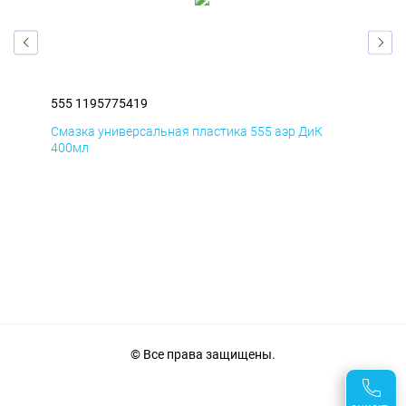
555 1195775419
555
Смазка универсальная пластика 555 аэр ДиК
Сма
400мл
40
© Все права защищены.