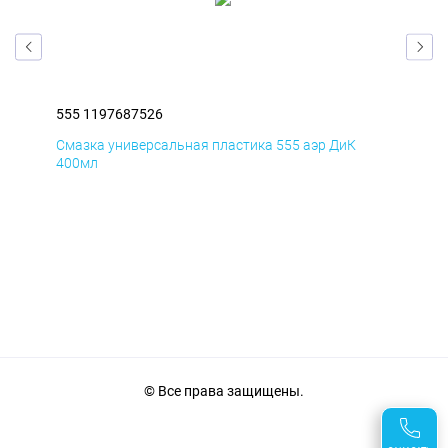
555 1197687526
555
Смазка универсальная пластика 555 аэр ДиК
Сма
400мл
40
© Все права защищены.