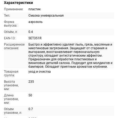
Характеристики
Применение:
пластик
Тип:
Смазка универсальная
Форма
аэрозоль
выпуска:
Объём, л:
0.4
EAN-13:
SET351R
Расширенное
Быстро и эффективно удаляет пыль, грязь, масляные и
описание:
никотиновые загрязнения. Защищает от старения и
выгорания, восстанавливает первоначальную
структуру, обладает антистатическим эффектом.
Предназначен для обработки пластиковых и
виниловых деталей салона. Подходит для молдингов и
бамперов. Обладает приятным ароматом клубники.
Товарная
уход и очистка
группа:
Высота
235
упаковки,
мм:
Длина
50
упаковки,
мм:
Объем
0.7
упаковки, л: