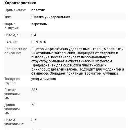
Характеристики
Применение:
пластик
Тип:
Смазка универсальная
Форма
аэрозоль
выпуска:
Объём, л:
0.4
EAN-13:
SEN151R
Расширенное
Быстро и эффективно удаляет пыль, грязь, масляные и
описание:
никотиновые загрязнения. Защищает от старения и
выгорания, восстанавливает первоначальную
структуру, обладает антистатическим эффектом.
Предназначен для обработки пластиковых и
виниловых деталей салона. Подходит для молдингов и
бамперов. Обладает приятным ароматом клубники.
Товарная
уход и очистка
группа:
Высота
235
упаковки,
мм:
Длина
50
упаковки,
мм:
Объем
0.7
упаковки, л: