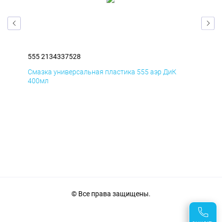
555 2134337528
555
Смазка универсальная пластика 555 аэр ДиК
Сма
400мл
40
© Все права защищены.