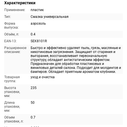
Характеристики
Применение:
пластик
Тип:
Смазка универсальная
Форма
аэрозоль
выпуска:
Объём, л:
0.4
EAN-13:
SEK8101R
Расширенное
Быстро и эффективно удаляет пыль, грязь, масляные и
описание:
никотиновые загрязнения. Защищает от старения и
выгорания, восстанавливает первоначальную
структуру, обладает антистатическим эффектом.
Предназначен для обработки пластиковых и
виниловых деталей салона. Подходит для молдингов и
бамперов. Обладает приятным ароматом клубники.
Товарная
уход и очистка
группа:
Высота
235
упаковки,
мм:
Длина
50
упаковки,
мм:
Объем
0.7
упаковки, л: