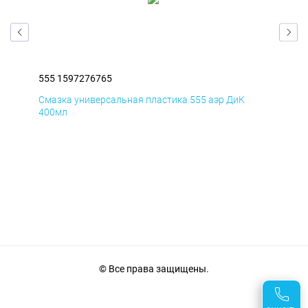
555 1597276765
555
Смазка универсальная пластика 555 аэр ДиК
Сма
400мл
40
© Все права защищены.