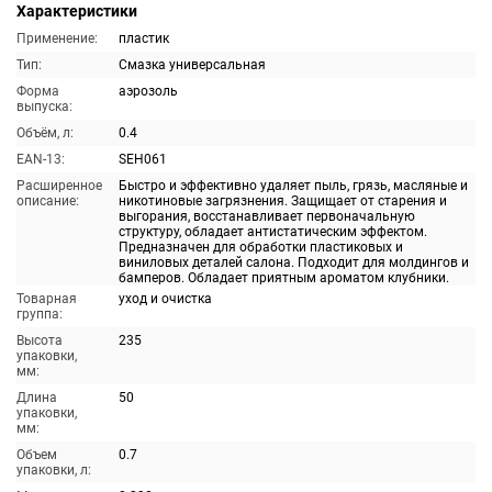
Характеристики
Применение:
пластик
Тип:
Смазка универсальная
Форма
аэрозоль
выпуска:
Объём, л:
0.4
EAN-13:
SEH061
Расширенное
Быстро и эффективно удаляет пыль, грязь, масляные и
описание:
никотиновые загрязнения. Защищает от старения и
выгорания, восстанавливает первоначальную
структуру, обладает антистатическим эффектом.
Предназначен для обработки пластиковых и
виниловых деталей салона. Подходит для молдингов и
бамперов. Обладает приятным ароматом клубники.
Товарная
уход и очистка
группа:
Высота
235
упаковки,
мм:
Длина
50
упаковки,
мм:
Объем
0.7
упаковки, л: