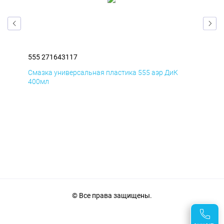
555 271643117
555
Смазка универсальная пластика 555 аэр ДиК
Сма
400мл
40
© Все права защищены.