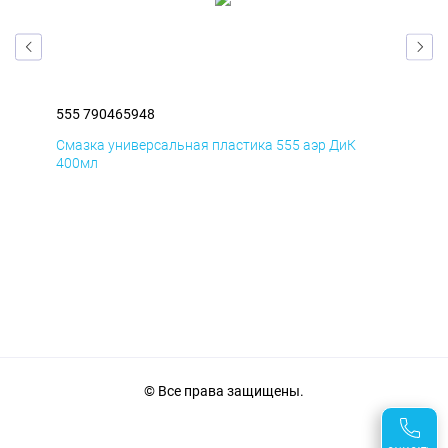
555 790465948
555
Смазка универсальная пластика 555 аэр ДиК
Сма
400мл
40
© Все права защищены.