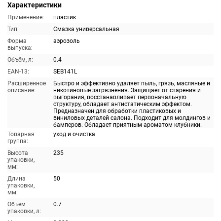
Характеристики
Применение:
пластик
Тип:
Смазка универсальная
Форма
аэрозоль
выпуска:
Объём, л:
0.4
EAN-13:
SEB141L
Расширенное
Быстро и эффективно удаляет пыль, грязь, масляные и
описание:
никотиновые загрязнения. Защищает от старения и
выгорания, восстанавливает первоначальную
структуру, обладает антистатическим эффектом.
Предназначен для обработки пластиковых и
виниловых деталей салона. Подходит для молдингов и
бамперов. Обладает приятным ароматом клубники.
Товарная
уход и очистка
группа:
Высота
235
упаковки,
мм:
Длина
50
упаковки,
мм:
Объем
0.7
упаковки, л: