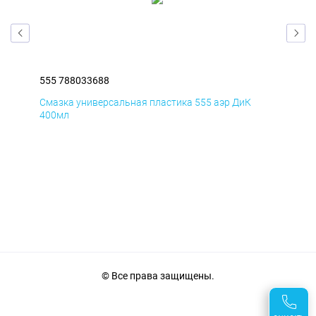
555 788033688
555
Смазка универсальная пластика 555 аэр ДиК
Сма
400мл
40
© Все права защищены.