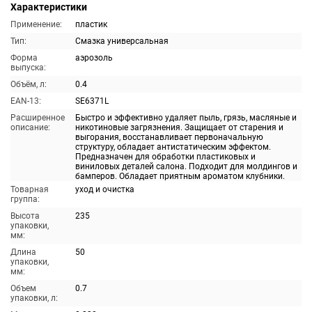
Характеристики
Применение:
пластик
Тип:
Смазка универсальная
Форма
аэрозоль
выпуска:
Объём, л:
0.4
EAN-13:
SE6371L
Расширенное
Быстро и эффективно удаляет пыль, грязь, масляные и
описание:
никотиновые загрязнения. Защищает от старения и
выгорания, восстанавливает первоначальную
структуру, обладает антистатическим эффектом.
Предназначен для обработки пластиковых и
виниловых деталей салона. Подходит для молдингов и
бамперов. Обладает приятным ароматом клубники.
Товарная
уход и очистка
группа:
Высота
235
упаковки,
мм:
Длина
50
упаковки,
мм:
Объем
0.7
упаковки, л: