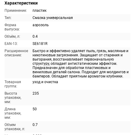
Характеристики
Применение:
пластик
Тип:
Смазка универсальная
Форма
аэрозоль
выпуска:
Объём, л:
0.4
EAN-13:
SE6181R
Расширенное
Быстро и эффективно удаляет пыль, грязь, масляные и
описание:
никотиновые загрязнения. Защищает от старения и
выгорания, восстанавливает первоначальную
структуру, обладает антистатическим эффектом.
Предназначен для обработки пластиковых и
виниловых деталей салона. Подходит для молдингов и
бамперов. Обладает приятным ароматом клубники.
Товарная
уход и очистка
группа:
Высота
235
упаковки,
мм:
Длина
50
упаковки,
мм:
Объем
0.7
упаковки, л: