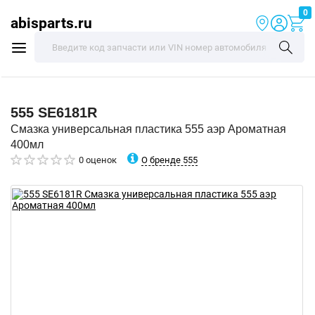
0
abisparts.ru
555
SE6181R
Смазка универсальная пластика 555 аэр Ароматная
400мл
О бренде 555
0 оценок