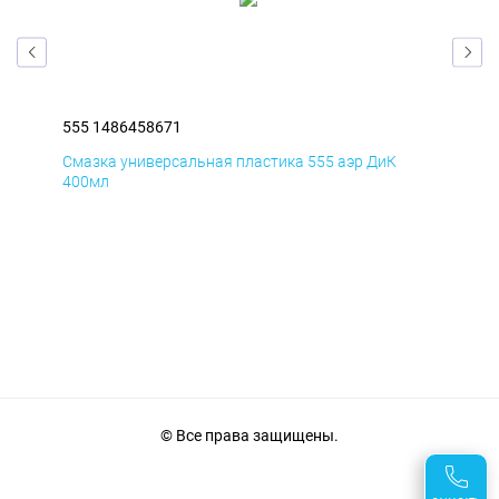
555 1486458671
555
Смазка универсальная пластика 555 аэр ДиК
Сма
400мл
40
© Все права защищены.