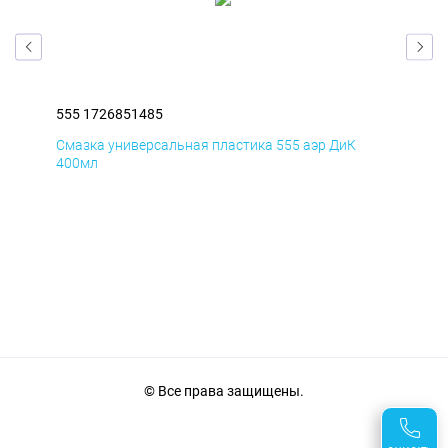
555 1726851485
555
Смазка универсальная пластика 555 аэр ДиК
Сма
400мл
40
© Все права защищены.