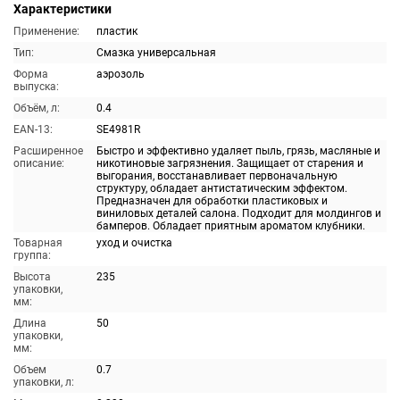
Характеристики
Применение:
пластик
Тип:
Смазка универсальная
Форма
аэрозоль
выпуска:
Объём, л:
0.4
EAN-13:
SE4981R
Расширенное
Быстро и эффективно удаляет пыль, грязь, масляные и
описание:
никотиновые загрязнения. Защищает от старения и
выгорания, восстанавливает первоначальную
структуру, обладает антистатическим эффектом.
Предназначен для обработки пластиковых и
виниловых деталей салона. Подходит для молдингов и
бамперов. Обладает приятным ароматом клубники.
Товарная
уход и очистка
группа:
Высота
235
упаковки,
мм:
Длина
50
упаковки,
мм:
Объем
0.7
упаковки, л: