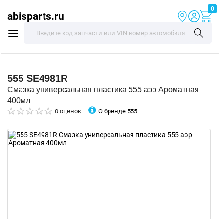
0
abisparts.ru
555
SE4981R
Смазка универсальная пластика 555 аэр Ароматная
400мл
О бренде 555
0 оценок