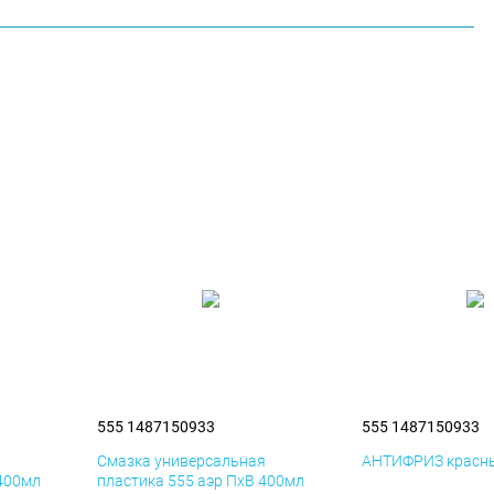
555 1487150933
555 1487150933
я
Смазка универсальная
АНТИФРИЗ красны
 400мл
пластика 555 аэр ПхВ 400мл