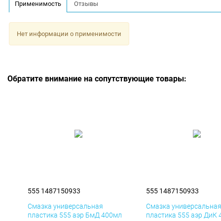
Применимость
Отзывы
Нет информации о применимости
Обратите внимание на сопутствующие товары:
555 1487150933
555 1487150933
Смазка универсальная
Смазка универсальна
пластика 555 аэр БмД 400мл
пластика 555 аэр ДиК