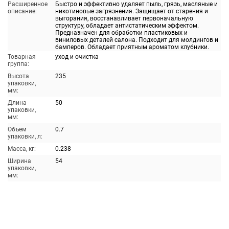
Расширенное
Быстро и эффективно удаляет пыль, грязь, масляные и
описание:
никотиновые загрязнения. Защищает от старения и
выгорания, восстанавливает первоначальную
структуру, обладает антистатическим эффектом.
Предназначен для обработки пластиковых и
виниловых деталей салона. Подходит для молдингов и
бамперов. Обладает приятным ароматом клубники.
Товарная
уход и очистка
группа:
Высота
235
упаковки,
мм:
Длина
50
упаковки,
мм:
Объем
0.7
упаковки, л:
Масса, кг:
0.238
Ширина
54
упаковки,
мм: