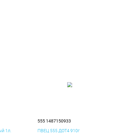
555 1487150933
й 1л.
ПВЕЦ 555 ДОТ4 910г