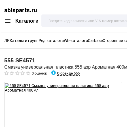
abisparts.ru
Каталоги
ЛК
Каталоги групп
Ред.каталоги
Wh-каталоги
Carbase
Сторонние к
555
SE4571
Смазка универсальная пластика 555 аэр Ароматная 400
О бренде 555
0 оценок