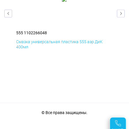
555 1102266048
555
Смазка универсальная пластика 555 аэр ДиК
Сма
400мл
40
© Все права защищены.