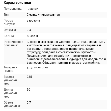
Характеристики
Применение:
пластик
Тип:
Смазка универсальная
Форма
аэрозоль
выпуска:
Объём, л:
0.4
EAN-13:
SE4461L
Расширенное
Быстро и эффективно удаляет пыль, грязь, масляные и
описание:
никотиновые загрязнения. Защищает от старения и
выгорания, восстанавливает первоначальную
структуру, обладает антистатическим эффектом.
Предназначен для обработки пластиковых и
виниловых деталей салона. Подходит для молдингов и
бамперов. Обладает приятным ароматом клубники.
Товарная
уход и очистка
группа:
Высота
235
упаковки,
мм:
Длина
50
упаковки,
мм:
Объем
0.7
упаковки, л: