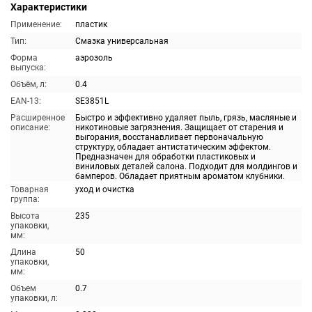
Характеристики
Применение:
пластик
Тип:
Смазка универсальная
Форма
аэрозоль
выпуска:
Объём, л:
0.4
EAN-13:
SE3851L
Расширенное
Быстро и эффективно удаляет пыль, грязь, масляные и
описание:
никотиновые загрязнения. Защищает от старения и
выгорания, восстанавливает первоначальную
структуру, обладает антистатическим эффектом.
Предназначен для обработки пластиковых и
виниловых деталей салона. Подходит для молдингов и
бамперов. Обладает приятным ароматом клубники.
Товарная
уход и очистка
группа:
Высота
235
упаковки,
мм:
Длина
50
упаковки,
мм:
Объем
0.7
упаковки, л: