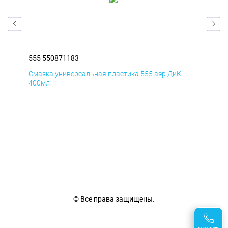
555 550871183
555
Смазка универсальная пластика 555 аэр ДиК
Сма
400мл
40
© Все права защищены.