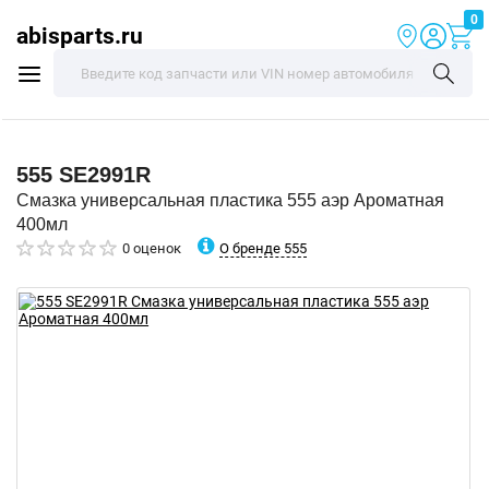
0
abisparts.ru
555
SE2991R
Смазка универсальная пластика 555 аэр Ароматная
400мл
О бренде 555
0 оценок