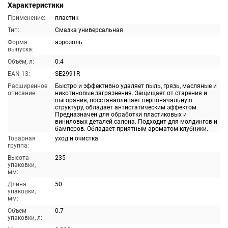
Характеристики
Применение:
пластик
Тип:
Смазка универсальная
Форма
аэрозоль
выпуска:
Объём, л:
0.4
EAN-13:
SE2991R
Расширенное
Быстро и эффективно удаляет пыль, грязь, масляные и
описание:
никотиновые загрязнения. Защищает от старения и
выгорания, восстанавливает первоначальную
структуру, обладает антистатическим эффектом.
Предназначен для обработки пластиковых и
виниловых деталей салона. Подходит для молдингов и
бамперов. Обладает приятным ароматом клубники.
Товарная
уход и очистка
группа:
Высота
235
упаковки,
мм:
Длина
50
упаковки,
мм:
Объем
0.7
упаковки, л: