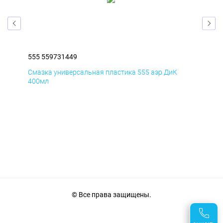
555 559731449
555
Смазка универсальная пластика 555 аэр ДиК
Сма
400мл
40
© Все права защищены.