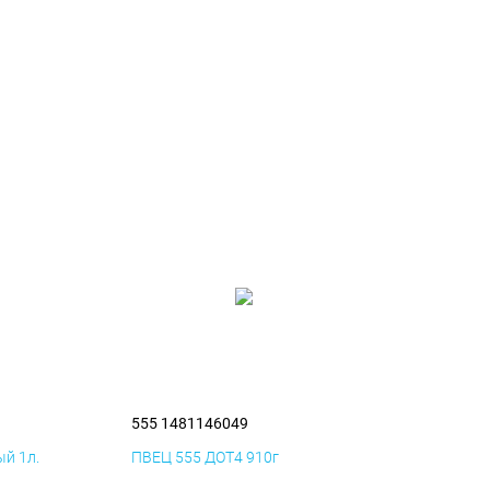
555 1481146049
й 1л.
ПВЕЦ 555 ДОТ4 910г