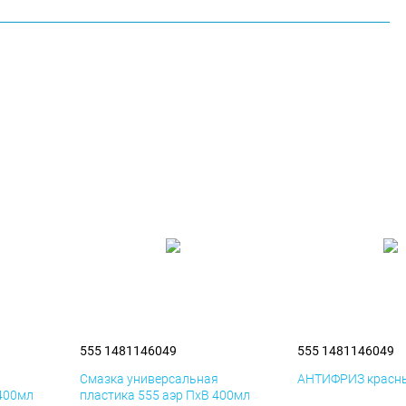
555 1481146049
555 1481146049
я
Смазка универсальная
АНТИФРИЗ красны
 400мл
пластика 555 аэр ПхВ 400мл