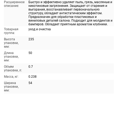
Расширенное
Быстро и эффективно удаляет пыль, грязь, масляные и
описание:
никотиновые загрязнения. Защищает от старения и
выгорания, восстанавливает первоначальную
структуру, обладает антистатическим эффектом.
Предназначен для обработки пластиковых и
виниловых деталей салона. Подходит для молдингов и
бамперов. Обладает приятным ароматом клубники.
Товарная
уход и очистка
группа:
Высота
235
упаковки,
мм:
Длина
50
упаковки,
мм:
Объем
0.7
упаковки, л:
Масса, кг:
0.238
Ширина
54
упаковки,
мм: