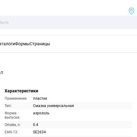
аталоги
Формы
Страницы
мл
Характеристики
Применение:
пластик
Тип:
Смазка универсальная
Форма
аэрозоль
выпуска:
Объём, л:
0.4
EAN-13:
SE2634