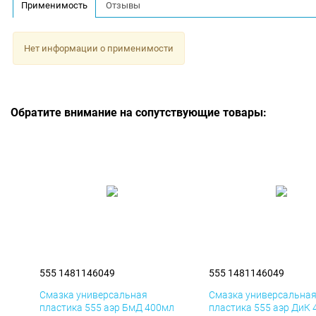
Применимость
Отзывы
Нет информации о применимости
Обратите внимание на сопутствующие товары:
555 1481146049
555 1481146049
Смазка универсальная
Смазка универсальна
пластика 555 аэр БмД 400мл
пластика 555 аэр ДиК