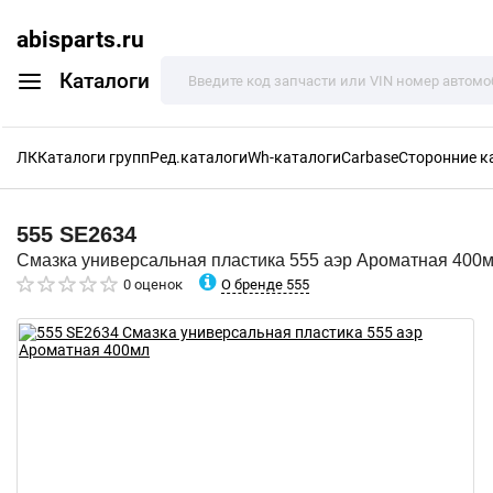
abisparts.ru
Каталоги
ЛК
Каталоги групп
Ред.каталоги
Wh-каталоги
Carbase
Сторонние к
555
SE2634
Смазка универсальная пластика 555 аэр Ароматная 400
О бренде 555
0 оценок