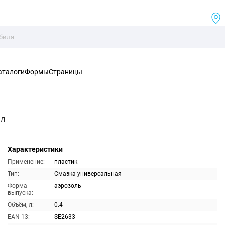
аталоги
Формы
Страницы
мл
Характеристики
Применение:
пластик
Тип:
Смазка универсальная
Форма
аэрозоль
выпуска:
Объём, л:
0.4
EAN-13:
SE2633