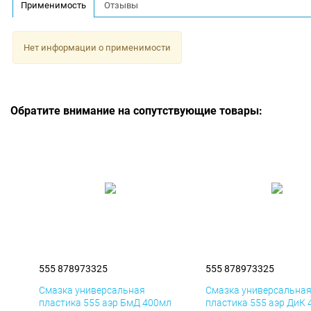
Применимость
Отзывы
Нет информации о применимости
Обратите внимание на сопутствующие товары:
555 878973325
555 878973325
Смазка универсальная
Смазка универсальна
пластика 555 аэр БмД 400мл
пластика 555 аэр ДиК