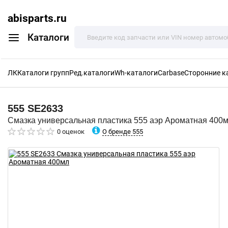
abisparts.ru
Каталоги
ЛК
Каталоги групп
Ред.каталоги
Wh-каталоги
Carbase
Сторонние к
555
SE2633
Смазка универсальная пластика 555 аэр Ароматная 400
О бренде 555
0 оценок