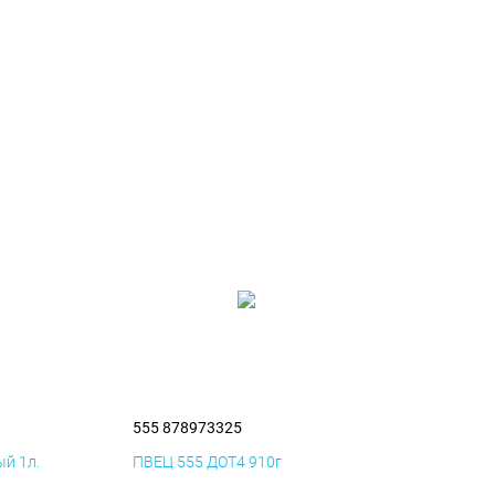
555 878973325
й 1л.
ПВЕЦ 555 ДОТ4 910г