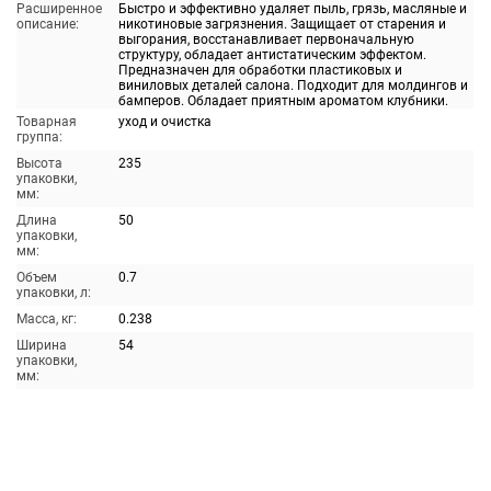
Расширенное
Быстро и эффективно удаляет пыль, грязь, масляные и
описание:
никотиновые загрязнения. Защищает от старения и
выгорания, восстанавливает первоначальную
структуру, обладает антистатическим эффектом.
Предназначен для обработки пластиковых и
виниловых деталей салона. Подходит для молдингов и
бамперов. Обладает приятным ароматом клубники.
Товарная
уход и очистка
группа:
Высота
235
упаковки,
мм:
Длина
50
упаковки,
мм:
Объем
0.7
упаковки, л:
Масса, кг:
0.238
Ширина
54
упаковки,
мм: