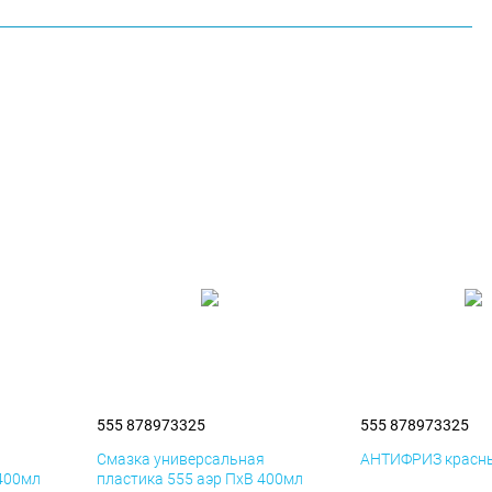
555 878973325
555 878973325
я
Смазка универсальная
АНТИФРИЗ красны
 400мл
пластика 555 аэр ПхВ 400мл