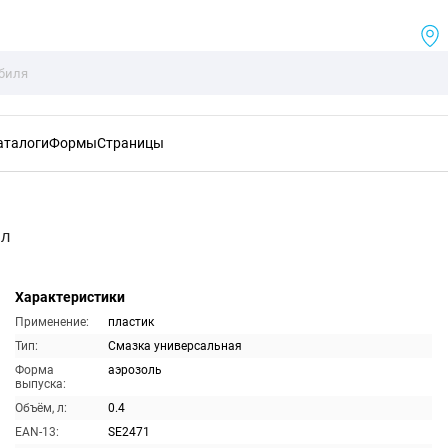
аталоги
Формы
Страницы
мл
Характеристики
Применение:
пластик
Тип:
Смазка универсальная
Форма
аэрозоль
выпуска:
Объём, л:
0.4
EAN-13:
SE2471