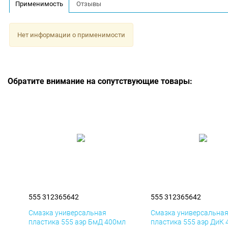
Применимость
Отзывы
Нет информации о применимости
Обратите внимание на сопутствующие товары:
555 312365642
555 312365642
Смазка универсальная
Смазка универсальна
пластика 555 аэр БмД 400мл
пластика 555 аэр ДиК