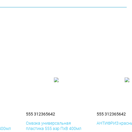
555 312365642
555 312365642
я
Смазка универсальная
АНТИФРИЗ красны
 400мл
пластика 555 аэр ПхВ 400мл