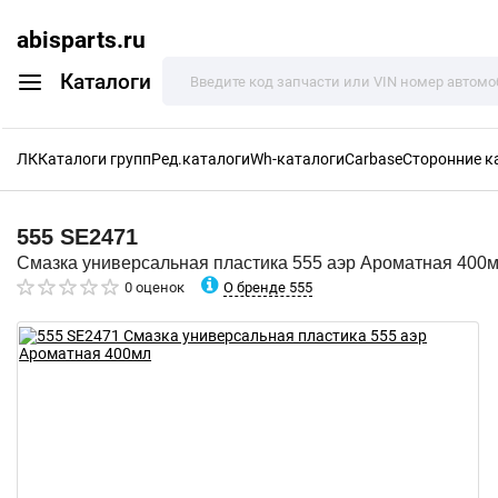
abisparts.ru
Каталоги
ЛК
Каталоги групп
Ред.каталоги
Wh-каталоги
Carbase
Сторонние к
555
SE2471
Смазка универсальная пластика 555 аэр Ароматная 400
О бренде 555
0 оценок