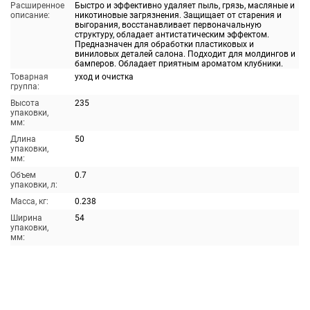
Расширенное
Быстро и эффективно удаляет пыль, грязь, масляные и
описание:
никотиновые загрязнения. Защищает от старения и
выгорания, восстанавливает первоначальную
структуру, обладает антистатическим эффектом.
Предназначен для обработки пластиковых и
виниловых деталей салона. Подходит для молдингов и
бамперов. Обладает приятным ароматом клубники.
Товарная
уход и очистка
группа:
Высота
235
упаковки,
мм:
Длина
50
упаковки,
мм:
Объем
0.7
упаковки, л:
Масса, кг:
0.238
Ширина
54
упаковки,
мм: