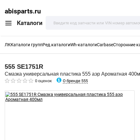
abisparts.ru
Каталоги
ЛК
Каталоги групп
Ред.каталоги
Wh-каталоги
Carbase
Сторонние к
555
SE1751R
Смазка универсальная пластика 555 аэр Ароматная 400
О бренде 555
0 оценок