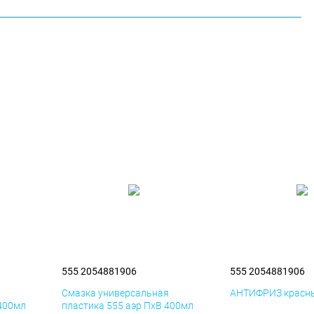
555 2054881906
555 2054881906
я
Смазка универсальная
АНТИФРИЗ красны
 400мл
пластика 555 аэр ПхВ 400мл