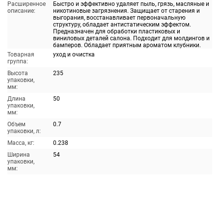
Расширенное
Быстро и эффективно удаляет пыль, грязь, масляные и
описание:
никотиновые загрязнения. Защищает от старения и
выгорания, восстанавливает первоначальную
структуру, обладает антистатическим эффектом.
Предназначен для обработки пластиковых и
виниловых деталей салона. Подходит для молдингов и
бамперов. Обладает приятным ароматом клубники.
Товарная
уход и очистка
группа:
Высота
235
упаковки,
мм:
Длина
50
упаковки,
мм:
Объем
0.7
упаковки, л:
Масса, кг:
0.238
Ширина
54
упаковки,
мм: