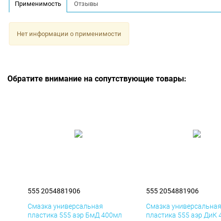
Применимость
Отзывы
Нет информации о применимости
Обратите внимание на сопутствующие товары:
555 2054881906
555 2054881906
Смазка универсальная
Смазка универсальна
пластика 555 аэр БмД 400мл
пластика 555 аэр ДиК