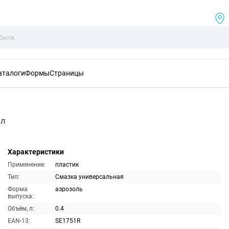
аталоги
Формы
Страницы
мл
Характеристики
Применение:
пластик
Тип:
Смазка универсальная
Форма
аэрозоль
выпуска:
Объём, л:
0.4
EAN-13:
SE1751R