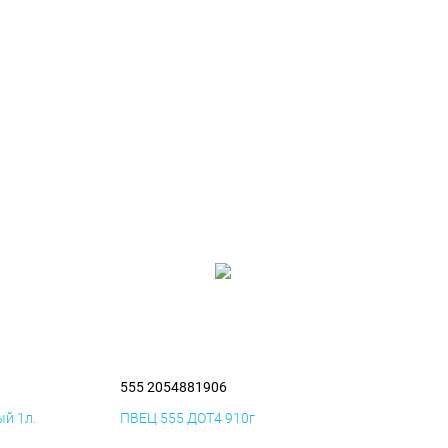
555 2054881906
й 1л.
ПВЕЦ 555 ДОТ4 910г