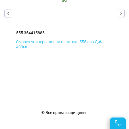
555 354415885
555
Смазка универсальная пластика 555 аэр ДиК
Сма
400мл
40
© Все права защищены.