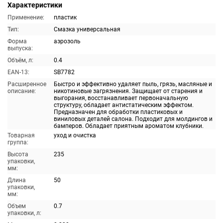
Характеристики
Применение:
пластик
Тип:
Смазка универсальная
Форма
аэрозоль
выпуска:
Объём, л:
0.4
EAN-13:
SB7782
Расширенное
Быстро и эффективно удаляет пыль, грязь, масляные и
описание:
никотиновые загрязнения. Защищает от старения и
выгорания, восстанавливает первоначальную
структуру, обладает антистатическим эффектом.
Предназначен для обработки пластиковых и
виниловых деталей салона. Подходит для молдингов и
бамперов. Обладает приятным ароматом клубники.
Товарная
уход и очистка
группа:
Высота
235
упаковки,
мм:
Длина
50
упаковки,
мм:
Объем
0.7
упаковки, л: