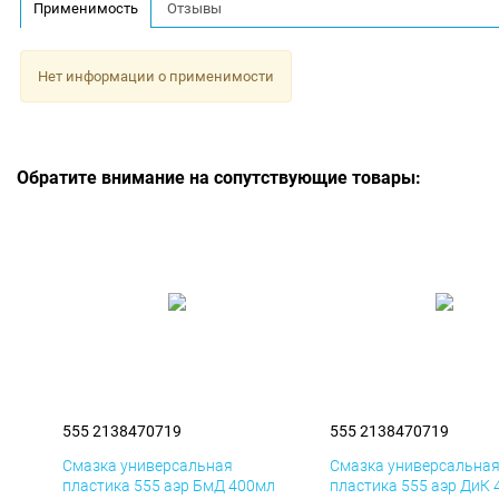
Применимость
Отзывы
Нет информации о применимости
Обратите внимание на сопутствующие товары:
555 2138470719
555 2138470719
Смазка универсальная
Смазка универсальна
пластика 555 аэр БмД 400мл
пластика 555 аэр ДиК