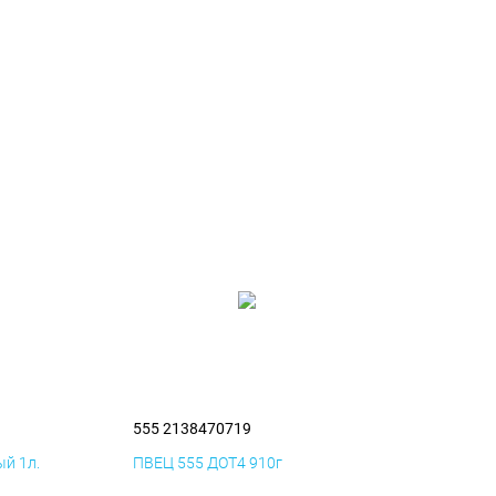
555 2138470719
й 1л.
ПВЕЦ 555 ДОТ4 910г