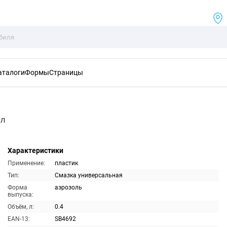
аталоги
Формы
Страницы
мл
Характеристики
Применение:
пластик
Тип:
Смазка универсальная
Форма
аэрозоль
выпуска:
Объём, л:
0.4
EAN-13:
SB4692