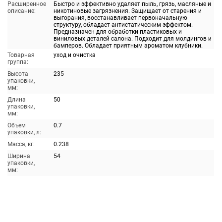
Расширенное
Быстро и эффективно удаляет пыль, грязь, масляные и
описание:
никотиновые загрязнения. Защищает от старения и
выгорания, восстанавливает первоначальную
структуру, обладает антистатическим эффектом.
Предназначен для обработки пластиковых и
виниловых деталей салона. Подходит для молдингов и
бамперов. Обладает приятным ароматом клубники.
Товарная
уход и очистка
группа:
Высота
235
упаковки,
мм:
Длина
50
упаковки,
мм:
Объем
0.7
упаковки, л:
Масса, кг:
0.238
Ширина
54
упаковки,
мм: