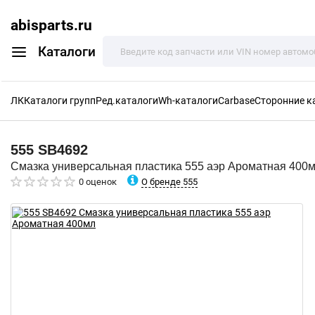
abisparts.ru
Каталоги
ЛК
Каталоги групп
Ред.каталоги
Wh-каталоги
Carbase
Сторонние к
555
SB4692
Смазка универсальная пластика 555 аэр Ароматная 400
О бренде 555
0 оценок