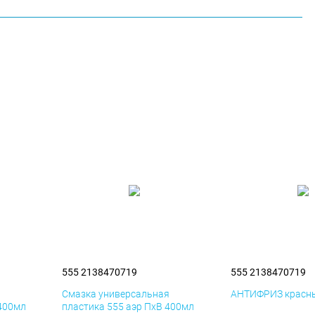
555 2138470719
555 2138470719
я
Смазка универсальная
АНТИФРИЗ красны
 400мл
пластика 555 аэр ПхВ 400мл