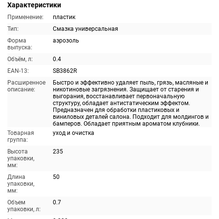
Характеристики
Применение:
пластик
Тип:
Смазка универсальная
Форма
аэрозоль
выпуска:
Объём, л:
0.4
EAN-13:
SB3862R
Расширенное
Быстро и эффективно удаляет пыль, грязь, масляные и
описание:
никотиновые загрязнения. Защищает от старения и
выгорания, восстанавливает первоначальную
структуру, обладает антистатическим эффектом.
Предназначен для обработки пластиковых и
виниловых деталей салона. Подходит для молдингов и
бамперов. Обладает приятным ароматом клубники.
Товарная
уход и очистка
группа:
Высота
235
упаковки,
мм:
Длина
50
упаковки,
мм:
Объем
0.7
упаковки, л: