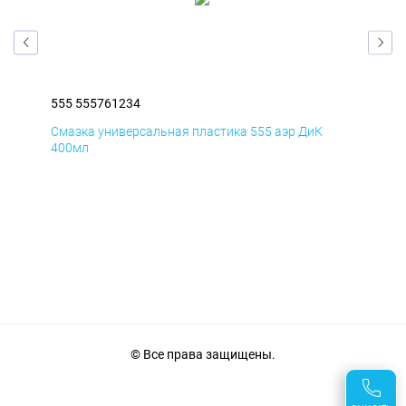
555 555761234
555
Смазка универсальная пластика 555 аэр ДиК
Сма
400мл
40
© Все права защищены.