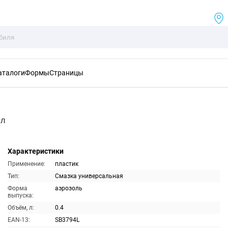
аталоги
Формы
Страницы
мл
Характеристики
Применение:
пластик
Тип:
Смазка универсальная
Форма
аэрозоль
выпуска:
Объём, л:
0.4
EAN-13:
SB3794L