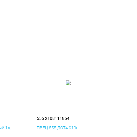
555 2108111854
й 1л.
ПВЕЦ 555 ДОТ4 910г