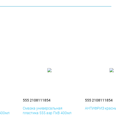
555 2108111854
555 2108111854
я
Смазка универсальная
АНТИФРИЗ красны
 400мл
пластика 555 аэр ПхВ 400мл