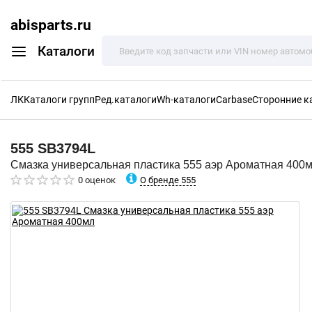
abisparts.ru
Каталоги
ЛК
Каталоги групп
Ред.каталоги
Wh-каталоги
Carbase
Сторонние к
555
SB3794L
Смазка универсальная пластика 555 аэр Ароматная 400
О бренде 555
0 оценок