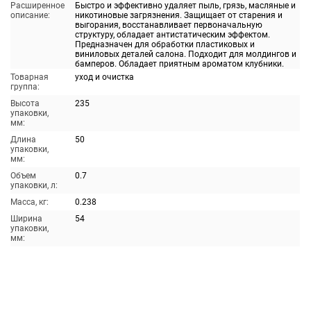
Расширенное
Быстро и эффективно удаляет пыль, грязь, масляные и
описание:
никотиновые загрязнения. Защищает от старения и
выгорания, восстанавливает первоначальную
структуру, обладает антистатическим эффектом.
Предназначен для обработки пластиковых и
виниловых деталей салона. Подходит для молдингов и
бамперов. Обладает приятным ароматом клубники.
Товарная
уход и очистка
группа:
Высота
235
упаковки,
мм:
Длина
50
упаковки,
мм:
Объем
0.7
упаковки, л:
Масса, кг:
0.238
Ширина
54
упаковки,
мм: