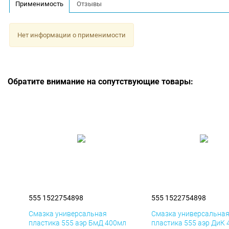
Применимость
Отзывы
Нет информации о применимости
Обратите внимание на сопутствующие товары:
555 1522754898
555 1522754898
Смазка универсальная
Смазка универсальна
пластика 555 аэр БмД 400мл
пластика 555 аэр ДиК