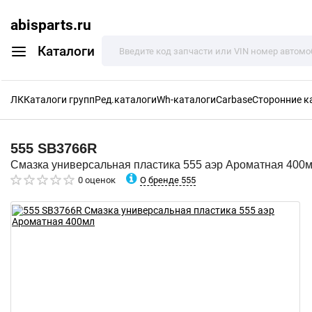
abisparts.ru
Каталоги
ЛК
Каталоги групп
Ред.каталоги
Wh-каталоги
Carbase
Сторонние к
555
SB3766R
Смазка универсальная пластика 555 аэр Ароматная 400
О бренде 555
0 оценок