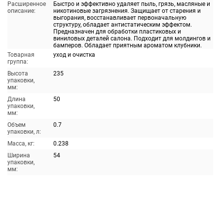
Расширенное
Быстро и эффективно удаляет пыль, грязь, масляные и
описание:
никотиновые загрязнения. Защищает от старения и
выгорания, восстанавливает первоначальную
структуру, обладает антистатическим эффектом.
Предназначен для обработки пластиковых и
виниловых деталей салона. Подходит для молдингов и
бамперов. Обладает приятным ароматом клубники.
Товарная
уход и очистка
группа:
Высота
235
упаковки,
мм:
Длина
50
упаковки,
мм:
Объем
0.7
упаковки, л:
Масса, кг:
0.238
Ширина
54
упаковки,
мм: