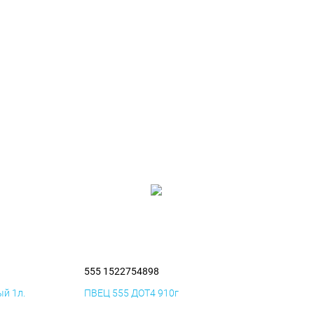
555 1522754898
й 1л.
ПВЕЦ 555 ДОТ4 910г