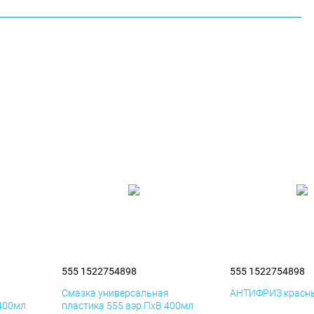
555 1522754898
555 1522754898
я
Смазка универсальная
АНТИФРИЗ красны
 400мл
пластика 555 аэр ПхВ 400мл