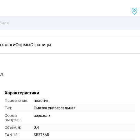
аталоги
Формы
Страницы
мл
Характеристики
Применение:
пластик
Тип:
Смазка универсальная
Форма
аэрозоль
выпуска:
Объём, л:
0.4
EAN-13:
SB3766R