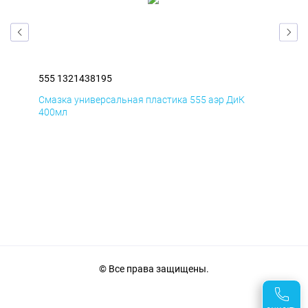
555 1321438195
555
Смазка универсальная пластика 555 аэр ДиК
Сма
400мл
40
© Все права защищены.