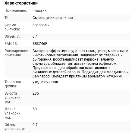
Характеристики
Применение:
пластик
Тип:
Смазка универсальная
Форма
аэрозоль
выпуска:
Объём, л:
0.4
EAN-13:
SB3746R
Расширенное
Быстро и эффективно удаляет пыль, грязь, масляные и
описание:
никотиновые загрязнения. Защищает от старения и
выгорания, восстанавливает первоначальную
структуру, обладает антистатическим эффектом.
Предназначен для обработки пластиковых и
виниловых деталей салона. Подходит для молдингов и
бамперов. Обладает приятным ароматом клубники.
Товарная
уход и очистка
группа:
Высота
235
упаковки,
мм:
Длина
50
упаковки,
мм:
Объем
0.7
упаковки, л: