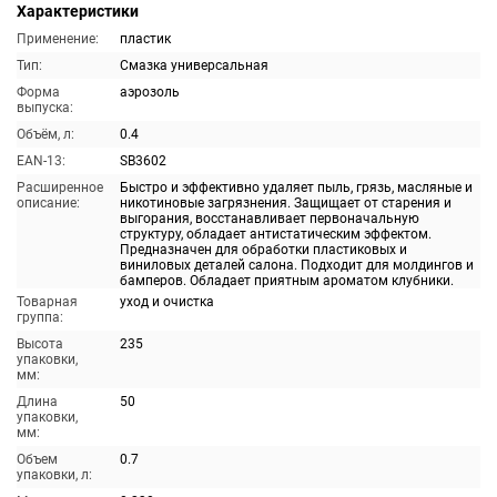
Характеристики
Применение:
пластик
Тип:
Смазка универсальная
Форма
аэрозоль
выпуска:
Объём, л:
0.4
EAN-13:
SB3602
Расширенное
Быстро и эффективно удаляет пыль, грязь, масляные и
описание:
никотиновые загрязнения. Защищает от старения и
выгорания, восстанавливает первоначальную
структуру, обладает антистатическим эффектом.
Предназначен для обработки пластиковых и
виниловых деталей салона. Подходит для молдингов и
бамперов. Обладает приятным ароматом клубники.
Товарная
уход и очистка
группа:
Высота
235
упаковки,
мм:
Длина
50
упаковки,
мм:
Объем
0.7
упаковки, л: