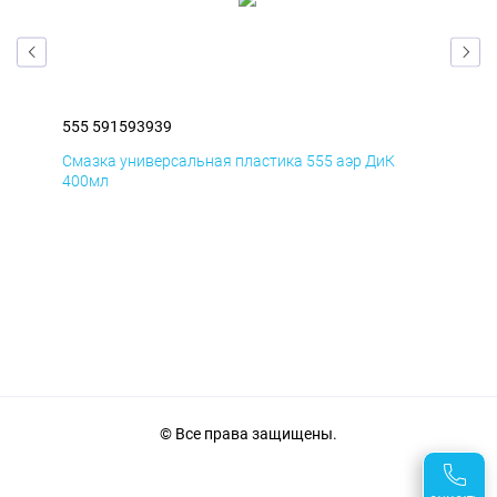
555 591593939
555
Смазка универсальная пластика 555 аэр ДиК
Сма
400мл
40
© Все права защищены.