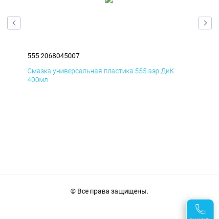
555 2068045007
555
Смазка универсальная пластика 555 аэр ДиК
Сма
400мл
40
© Все права защищены.