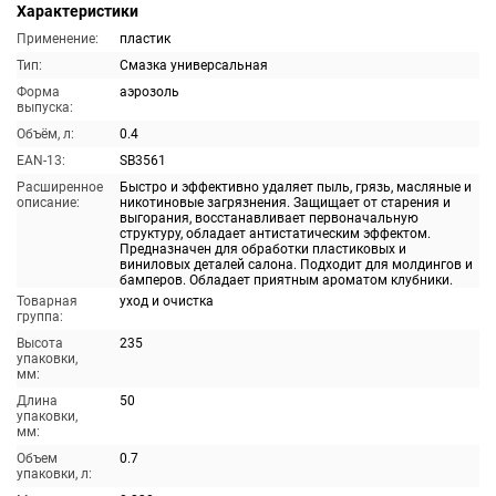
Характеристики
Применение:
пластик
Тип:
Смазка универсальная
Форма
аэрозоль
выпуска:
Объём, л:
0.4
EAN-13:
SB3561
Расширенное
Быстро и эффективно удаляет пыль, грязь, масляные и
описание:
никотиновые загрязнения. Защищает от старения и
выгорания, восстанавливает первоначальную
структуру, обладает антистатическим эффектом.
Предназначен для обработки пластиковых и
виниловых деталей салона. Подходит для молдингов и
бамперов. Обладает приятным ароматом клубники.
Товарная
уход и очистка
группа:
Высота
235
упаковки,
мм:
Длина
50
упаковки,
мм:
Объем
0.7
упаковки, л: