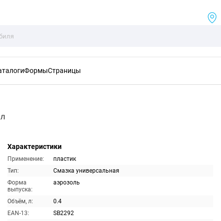
аталоги
Формы
Страницы
мл
Характеристики
Применение:
пластик
Тип:
Смазка универсальная
Форма
аэрозоль
выпуска:
Объём, л:
0.4
EAN-13:
SB2292