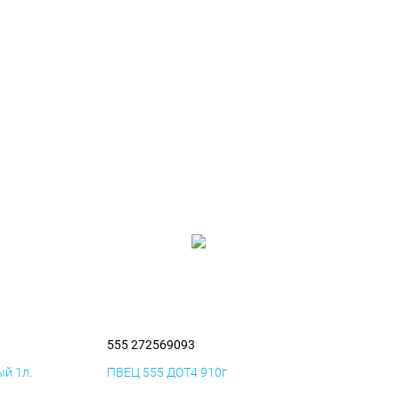
555 272569093
й 1л.
ПВЕЦ 555 ДОТ4 910г