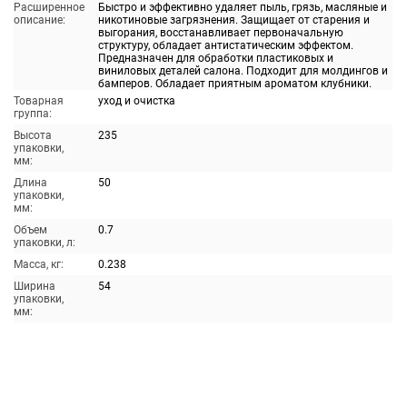
Расширенное
Быстро и эффективно удаляет пыль, грязь, масляные и
описание:
никотиновые загрязнения. Защищает от старения и
выгорания, восстанавливает первоначальную
структуру, обладает антистатическим эффектом.
Предназначен для обработки пластиковых и
виниловых деталей салона. Подходит для молдингов и
бамперов. Обладает приятным ароматом клубники.
Товарная
уход и очистка
группа:
Высота
235
упаковки,
мм:
Длина
50
упаковки,
мм:
Объем
0.7
упаковки, л:
Масса, кг:
0.238
Ширина
54
упаковки,
мм: