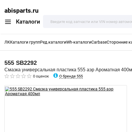
abisparts.ru
Каталоги
ЛК
Каталоги групп
Ред.каталоги
Wh-каталоги
Carbase
Сторонние к
555
SB2292
Смазка универсальная пластика 555 аэр Ароматная 400
О бренде 555
0 оценок