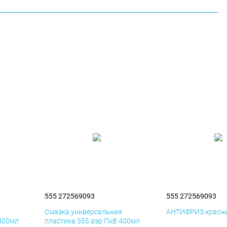
555 272569093
555 272569093
я
Смазка универсальная
АНТИФРИЗ красны
 400мл
пластика 555 аэр ПхВ 400мл