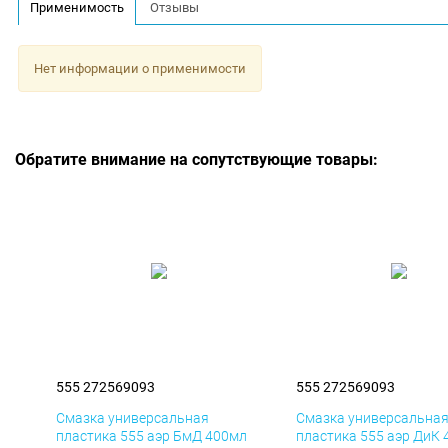
Применимость
Отзывы
Нет информации о применимости
Обратите внимание на сопутствующие товары:
555 272569093
555 272569093
Смазка универсальная
Смазка универсальна
пластика 555 аэр БмД 400мл
пластика 555 аэр ДиК