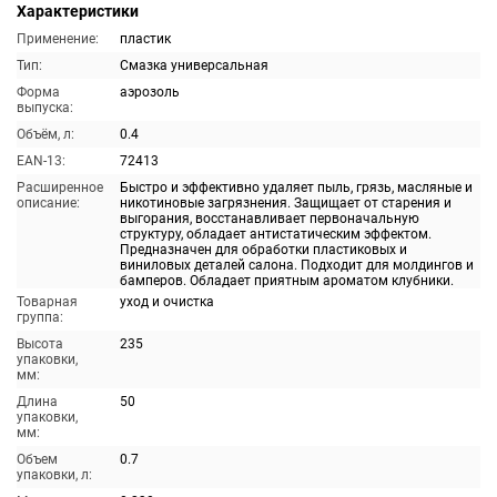
Характеристики
Применение:
пластик
Тип:
Смазка универсальная
Форма
аэрозоль
выпуска:
Объём, л:
0.4
EAN-13:
72413
Расширенное
Быстро и эффективно удаляет пыль, грязь, масляные и
описание:
никотиновые загрязнения. Защищает от старения и
выгорания, восстанавливает первоначальную
структуру, обладает антистатическим эффектом.
Предназначен для обработки пластиковых и
виниловых деталей салона. Подходит для молдингов и
бамперов. Обладает приятным ароматом клубники.
Товарная
уход и очистка
группа:
Высота
235
упаковки,
мм:
Длина
50
упаковки,
мм:
Объем
0.7
упаковки, л: