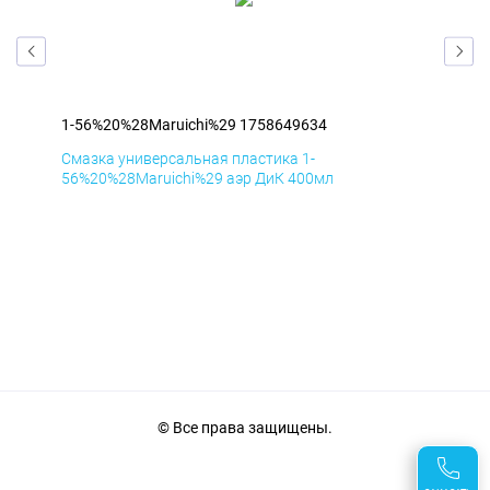
1-56%20%28Maruichi%29 1758649634
1-5
Смазка универсальная пластика 1-
Сма
56%20%28Maruichi%29 аэр ДиК 400мл
56%
© Все права защищены.