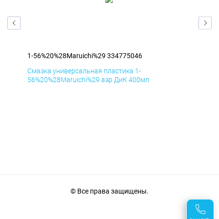
1-56%20%28Maruichi%29 334775046
1-5
Смазка универсальная пластика 1-
Сма
56%20%28Maruichi%29 аэр ДиК 400мл
56%
© Все права защищены.