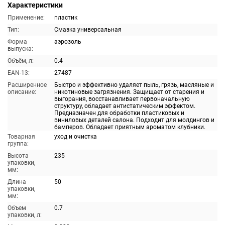
Характеристики
Применение:
пластик
Тип:
Смазка универсальная
Форма
аэрозоль
выпуска:
Объём, л:
0.4
EAN-13:
27487
Расширенное
Быстро и эффективно удаляет пыль, грязь, масляные и
описание:
никотиновые загрязнения. Защищает от старения и
выгорания, восстанавливает первоначальную
структуру, обладает антистатическим эффектом.
Предназначен для обработки пластиковых и
виниловых деталей салона. Подходит для молдингов и
бамперов. Обладает приятным ароматом клубники.
Товарная
уход и очистка
группа:
Высота
235
упаковки,
мм:
Длина
50
упаковки,
мм:
Объем
0.7
упаковки, л: